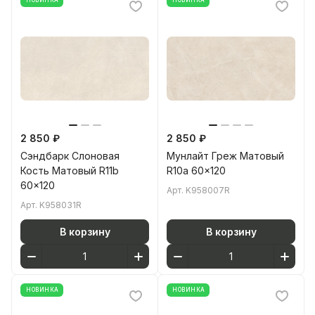
НОВИНКА
НОВИНКА
2 850 ₽
2 850 ₽
Сэндбарк Слоновая
Мунлайт Греж Матовый
Кость Матовый R11b
R10a 60x120
60x120
Арт.
K958007R
Арт.
K958031R
В корзину
В корзину
НОВИНКА
НОВИНКА