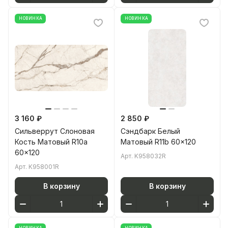
НОВИНКА
НОВИНКА
3 160 ₽
2 850 ₽
Сильверрут Слоновая
Сэндбарк Белый
Кость Матовый R10a
Матовый R11b 60x120
60x120
Арт.
K958032R
Арт.
K958001R
В корзину
В корзину