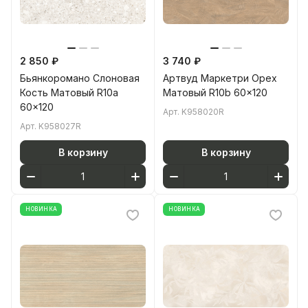
2 850 ₽
3 740 ₽
Бьянкоромано Слоновая
Артвуд Маркетри Орех
Кость Матовый R10a
Матовый R10b 60x120
60x120
Арт.
K958020R
Арт.
K958027R
В корзину
В корзину
НОВИНКА
НОВИНКА