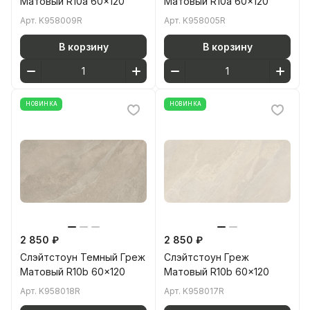
Матовый R10a 60x120
Матовый R10a 60x120
Арт.
K958009R
Арт.
K958005R
В корзину
В корзину
НОВИНКА
НОВИНКА
2 850 ₽
2 850 ₽
Слэйтстоун Темный Греж
Слэйтстоун Греж
Матовый R10b 60x120
Матовый R10b 60x120
Арт.
K958018R
Арт.
K958017R