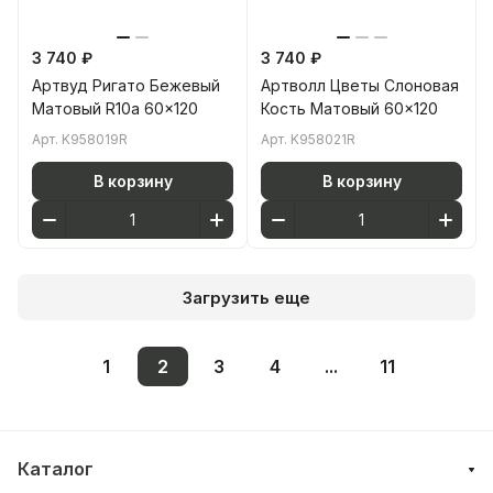
3 740 ₽
3 740 ₽
Артвуд Ригато Бежевый
Артволл Цветы Слоновая
Матовый R10a 60x120
Кость Матовый 60x120
Арт.
K958019R
Арт.
K958021R
В корзину
В корзину
Загрузить еще
1
2
3
4
...
11
Каталог