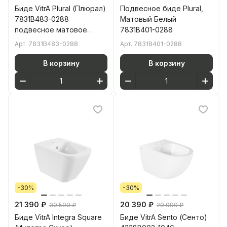
Биде VitrA Plural (Плюрал)
Подвесное биде Plural,
7831B483-0288
Матовый Белый
подвесное матовое
7831B401-0288
черное с отверстием
Арт.
7831B483-0288
Арт.
7831B401-0288
под смеситель покрытие
Hygiene + Clean (Хайджн
В корзину
В корзину
+ Клин)
-30%
-30%
21 390 ₽
20 390 ₽
30 590 ₽
29 090 ₽
Биде VitrA Integra Square
Биде VitrA Sento (Сенто)