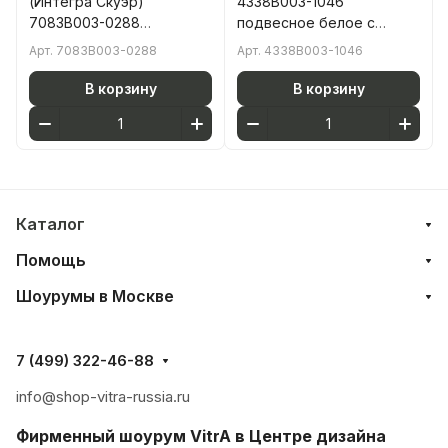
(Интегра Скуэр)
4338B003-1046
7083B003-0288
подвесное белое с
подвесное белое с
отверстием под
Арт.
7083B003-0288
Арт.
4338B003-1046
отверстием под
смеситель покрытие
смеситель покрытие
Hygiene (Хайджн)
В корзину
В корзину
Hygiene (Хайджн)
Каталог
Помощь
Шоурумы в Москве
7 (499) 322-46-88
info@shop-vitra-russia.ru
Фирменный шоурум VitrA в Центре дизайна