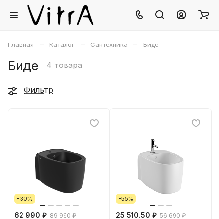
–
–
–
Главная
Каталог
Сантехника
Биде
Биде
4 товара
Фильтр
-30%
-55%
62 990 ₽
25 510.50 ₽
89 990 ₽
56 690 ₽