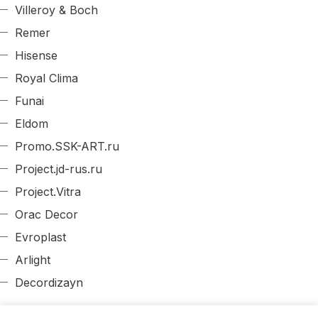
Villeroy & Boch
Remer
Hisense
Royal Clima
Funai
Eldom
Promo.SSK-ART.ru
Project.jd-rus.ru
Project.Vitra
Orac Decor
Evroplast
Arlight
Decordizayn