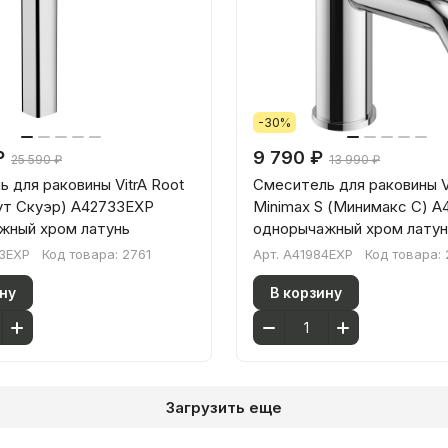
-30%
₽
9 790 ₽
25 590 ₽
13 990 ₽
 для раковины VitrA Root
Смеситель для раковины V
ут Скуэр) A42733EXP
Minimax S (Минимакс С) A
жный хром латунь
однорычажный хром латун
3EXP
Код товара:
2761
Арт.
A41984EXP
Код товара:
ну
В корзину
Загрузить еще