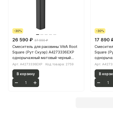
-30%
-30%
26 590 ₽
17 890 
37 990 ₽
Смеситель для раковины VitrA Root
Смеситель
Square (Рут Скуэр) A4273336EXP
Square (Р
однорычажный матовый черный
однорыча
латунь
Арт.
A4273336EXP
Код товара:
2759
Арт.
A4273
В корзину
В корзи