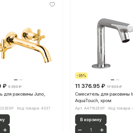
-35%
0 ₽
11 376.95 ₽
5 350 ₽
17 503 ₽
 для раковины Juno,
Смеситель для раковины Is
AquaTouch, хром
023EXP
Код товара:
4337
Арт.
A47162EXP
Код товара:
ну
В корзину