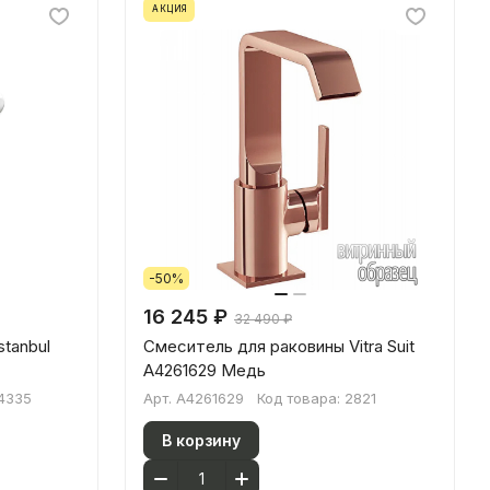
АКЦИЯ
-50%
16 245 ₽
32 490 ₽
tanbul
Смеситель для раковины Vitra Suit
A4261629 Медь
4335
Арт.
A4261629
Код товара:
2821
В корзину