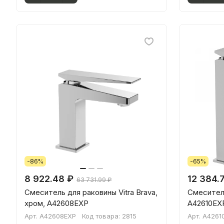
-86%
-65%
8 922.48 ₽
12 384.
63 731.99 ₽
Смеситель для раковины Vitra Brava,
Смеситель
хром, A42608EXP
A42610EX
Арт.
A42608EXP
Код товара:
2815
Арт.
A4261