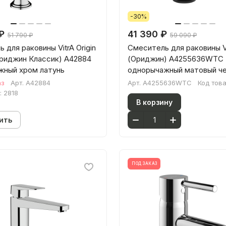
-30%
₽
41 390 ₽
51 790 ₽
59 090 ₽
 для раковины VitrA Origin
Смеситель для раковины Vi
Ориджин Классик) A42884
(Ориджин) A4255636WTC
жный хром латунь
однорычажный матовый ч
латунь
аз
Арт.
A42884
Арт.
A4255636WTC
Код тов
:
2818
В корзину
ить
ПОД ЗАКАЗ