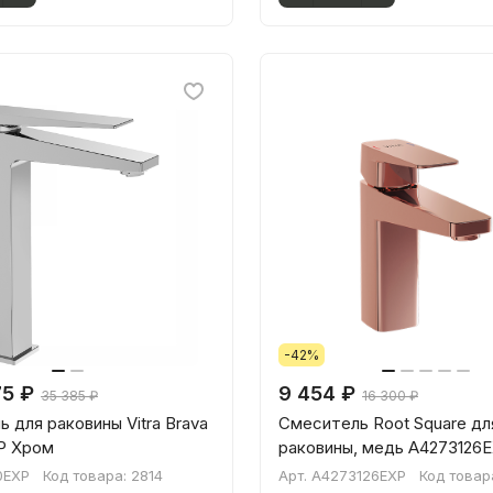
-42%
75 ₽
9 454 ₽
35 385 ₽
16 300 ₽
 для раковины Vitra Brava
Смеситель Root Square дл
P Хром
раковины, медь A4273126
0EXP
Код товара:
2814
Арт.
A4273126EXP
Код товар