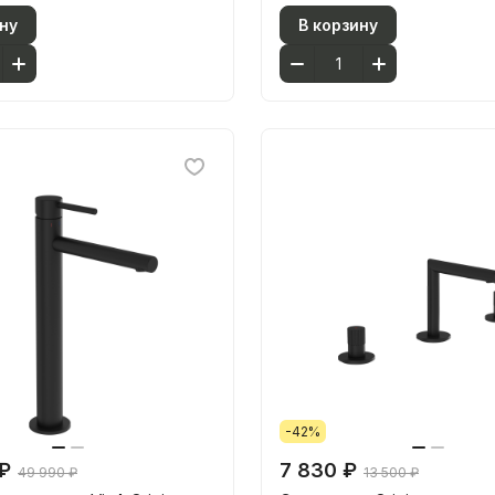
ну
В корзину
-42%
₽
7 830 ₽
49 990 ₽
13 500 ₽