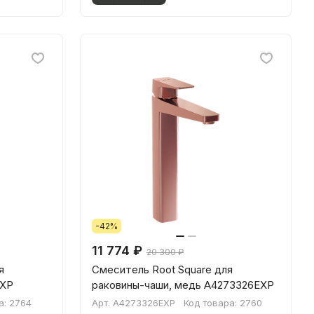
-42%
11 774 ₽
20 300 ₽
я
Смеситель Root Square для
EXP
раковины-чаши, медь A4273326EXP
а:
2764
Арт.
A4273326EXP
Код товара:
2760