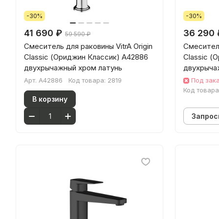
-30%
-30%
41 690 ₽
36 290 
59 590 ₽
Смеситель для раковины VitrA Origin
Смеситель
Classic (Ориджин Классик) A42886
Classic (
двухрычажный хром латунь
двухрыча
Арт.
A42886
Код товара:
2819
Под зак
Код товара
В корзину
Запрос