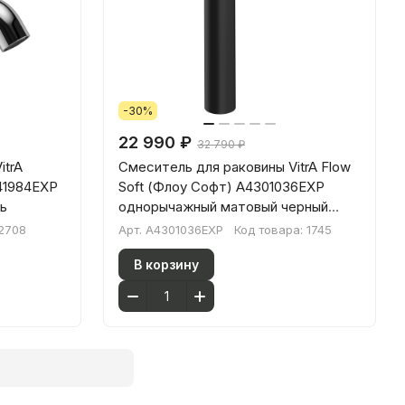
-30%
22 990 ₽
32 790 ₽
itrA
Смеситель для раковины VitrA Flow
41984EXP
Soft (Флоу Софт) A4301036EXP
ь
однорычажный матовый черный
латунь
2708
Арт.
A4301036EXP
Код товара:
1745
В корзину