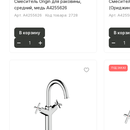
Смеситель Origin для раковины,
Смеситель
средний, медь A4255626
(Ориджин
Арт.
A4255626
Код товара:
2728
Арт.
A4255
В корзину
В корзи
ПОД ЗАКАЗ