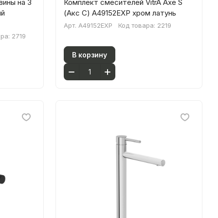
вины на 3
Комплект смесителей VitrA Axe S
ый
(Акс С) A49152EXP хром латунь
Арт.
A49152EXP
Код товара:
2219
ара:
2719
В корзину