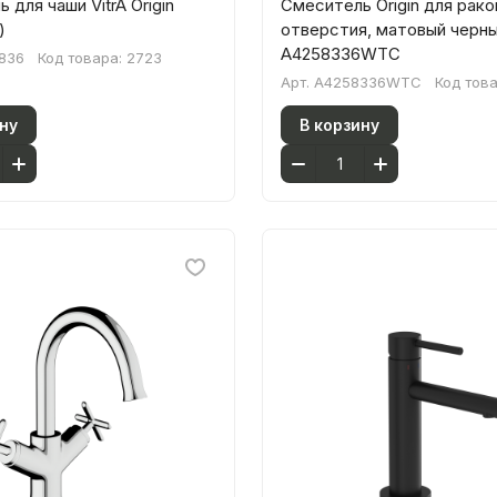
 для чаши VitrA Origin
Смеситель Origin для рако
)
отверстия, матовый черн
A4258336WTC
836
Код товара:
2723
Арт.
A4258336WTC
Код тов
ну
В корзину