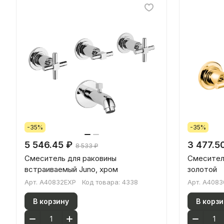
-35%
-35%
5 546.45 ₽
3 477.5
8 533 ₽
Смеситель для раковины
Смеситель
встраиваемый Juno, хром
золотой
Арт.
A40832EXP
Код товара:
4338
Арт.
A4083
В корзину
В корзи