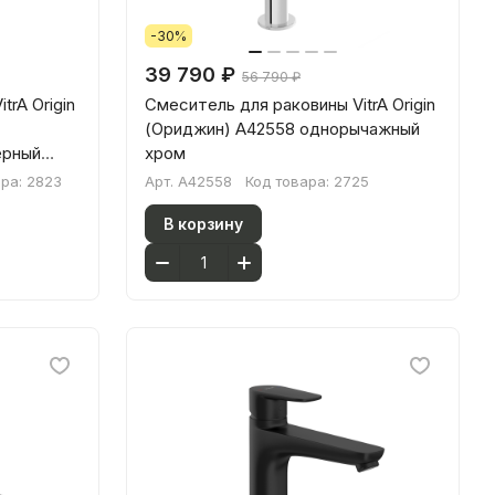
-30%
39 790 ₽
56 790 ₽
trA Origin
Смеситель для раковины VitrA Origin
(Ориджин) A42558 однорычажный
ерный
хром
ара:
2823
Арт.
A42558
Код товара:
2725
В корзину