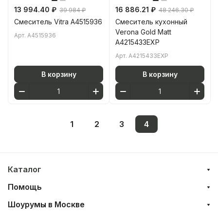
13 994.40 ₽
16 886.21 ₽
39 984 ₽
48 246.30 ₽
Смеситель Vitra A4515936
Смеситель кухонный
Verona Gold Matt
Арт.
A4515936
A4215433EXP
Арт.
A4215433EXP
В корзину
В корзину
1
2
3
4
Каталог
Помощь
Шоурумы в Москве