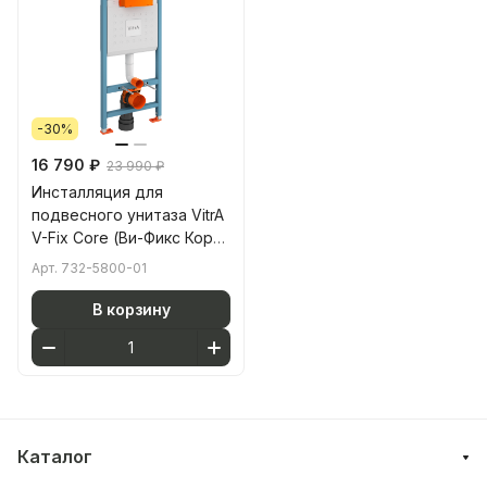
-30%
16 790 ₽
23 990 ₽
Инсталляция для
подвесного унитаза VitrA
V-Fix Core (Ви-Фикс Кор)
732-5800-01 без кнопки
Арт.
732-5800-01
смыва
В корзину
Каталог