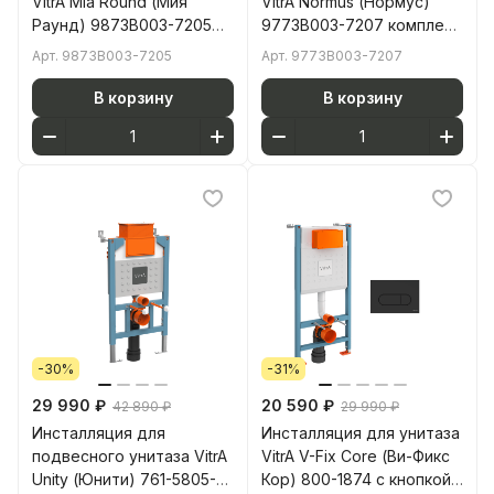
VitrA Mia Round (Мия
VitrA Normus (Нормус)
Раунд) 9873B003-7205
9773B003-7207 комплект
комплект 3 в 1 с
4 в 1 цвет клавиши
Арт.
9873B003-7205
Арт.
9773B003-7207
сиденьем микролифт
глянцевый белый
безободковый
В корзину
В корзину
-30%
-31%
29 990 ₽
20 590 ₽
42 890 ₽
29 990 ₽
Инсталляция для
Инсталляция для унитаза
подвесного унитаза VitrA
VitrA V-Fix Core (Ви-Фикс
Unity (Юнити) 761-5805-01
Кор) 800-1874 с кнопкой