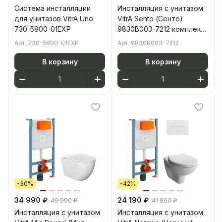
Система инсталляции
Инсталляция с унитазом
для унитазов VitrA Uno
VitrA Sento (Сенто)
730-5800-01EXP
9830B003-7212 комплект
4 в 1 с сиденьем
Арт.
730-5800-01EXP
Арт.
9830B003-7212
микролифт
безободковый цвет
В корзину
В корзину
клавиши глянцевый хром
-30%
-42%
34 990 ₽
24 190 ₽
49 990 ₽
41 890 ₽
Инсталляция с унитазом
Инсталляция с унитазом