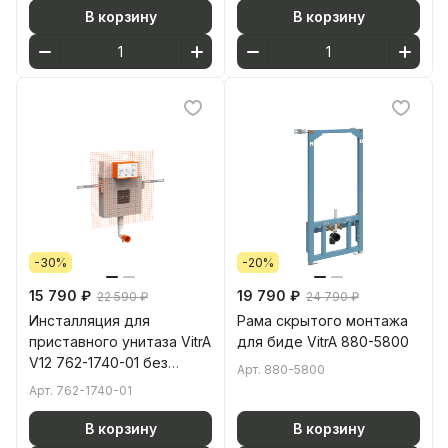
В корзину
В корзину
-30%
-20%
15 790 ₽
19 790 ₽
22 590 ₽
24 790 ₽
Инсталляция для
Рама скрытого монтажа
приставного унитаза VitrA
для биде VitrA 880-5800
V12 762-1740-01 без
Арт.
880-5800
кнопки смыва
Арт.
762-1740-01
В корзину
В корзину