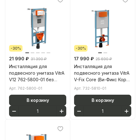
-30%
-30%
21 990 ₽
17 990 ₽
31 390 ₽
25 690 ₽
Инсталляция для
Инсталляция для
подвесного унитаза VitrA
подвесного унитаза VitrA
V12 762-5800-01 без
V-Fix Core (Ви-Фикс Кор)
кнопки смыва
732-5810-01 без кнопки
Арт.
762-5800-01
Арт.
732-5810-01
смыва
В корзину
В корзину