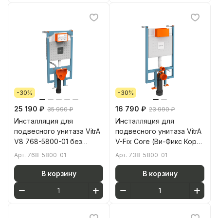
-30%
-30%
25 190 ₽
16 790 ₽
35 990 ₽
23 990 ₽
Инсталляция для
Инсталляция для
подвесного унитаза VitrA
подвесного унитаза VitrA
V8 768-5800-01 без
V-Fix Core (Ви-Фикс Кор)
кнопки смыва
738-5800-01 без кнопки
Арт.
768-5800-01
Арт.
738-5800-01
смыва
В корзину
В корзину