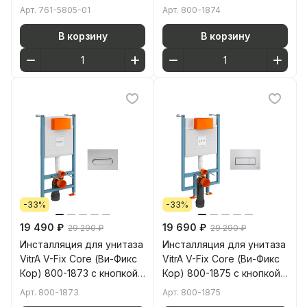
без кнопки смыва
матовой черной
Арт.
761-5805-01
Арт.
800-1874
В корзину
В корзину
-33%
-33%
19 490 ₽
19 690 ₽
29 290 ₽
29 290 ₽
Инсталляция для унитаза
Инсталляция для унитаза
VitrA V-Fix Core (Ви-Фикс
VitrA V-Fix Core (Ви-Фикс
Кор) 800-1873 с кнопкой
Кор) 800-1875 с кнопкой
глянцевой хром
глянцевой хром
Арт.
800-1873
Арт.
800-1875