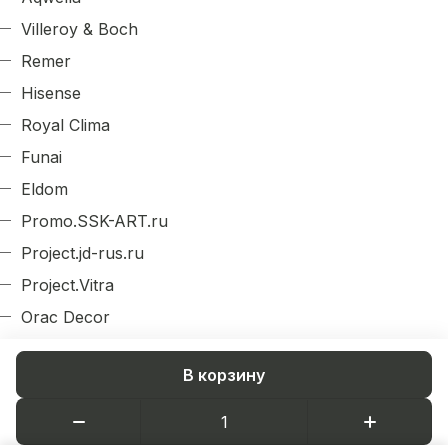
Villeroy & Boch
Remer
Hisense
Royal Clima
Funai
Eldom
Promo.SSK-ART.ru
Project.jd-rus.ru
Project.Vitra
Orac Decor
Evroplast
В корзину
Arlight
Decordizayn