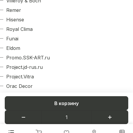
Villeroy & Boch
Remer
Hisense
Royal Clima
Funai
Eldom
Promo.SSK-ART.ru
Project.jd-rus.ru
Project.Vitra
Orac Decor
Evroplast
В корзину
Arlight
Decordizayn