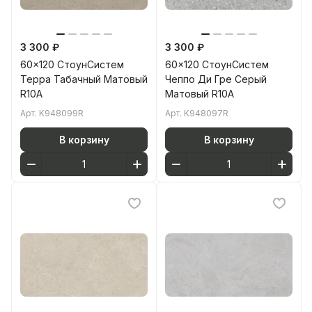
3 300 ₽
3 300 ₽
60x120 СтоунСистем
60x120 СтоунСистем
Терра Табачный Матовый
Чеппо Ди Гре Серый
R10A
Матовый R10A
Арт.
K948099R
Арт.
K948097R
В корзину
В корзину