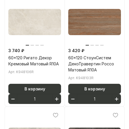
3 740 ₽
3 420 ₽
60x120 Ригато Декор
60x120 СтоунСистем
Кремовый Матовый R10A
ДекоТравертин Рoccо
Матовый R10A
Арт.
K948106R
Арт.
K948103R
В корзину
В корзину