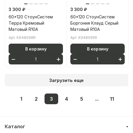
3 300 ₽
3 300 ₽
60x120 СтоунСистем
60x120 СтоунСистем
Терра Кремовый
Боргония Клауд Серый
Матовый R10A
Матовый R10A
Арт.
K948098R
Арт.
K948095R
В корзину
В корзину
Загрузить еще
1
2
3
4
5
...
11
Каталог