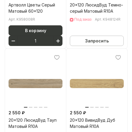
Артволл Цветы Серый
20x120 ЛюсидВуд Темно-
Матовый 60x120
серый Матовый R10A
Арт.
K958008R
Под заказ
Арт.
K948124R
В корзину
Запросить
2 550 ₽
2 550 ₽
20x120 ЛюсидВуд Тауп
20x120 ВивидВуд Дуб
Матовый R10A
Матовый R10A