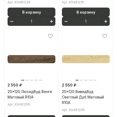
Арт.
K948123R
Арт.
K948121R
В корзину
В корзину
2 550 ₽
2 550 ₽
20x120 ЛюсидВуд Венге
20x120 ВивидВуд
Матовый R10A
Светлый Дуб Матовый
R10A
Арт.
K948125R
Арт.
K948120R