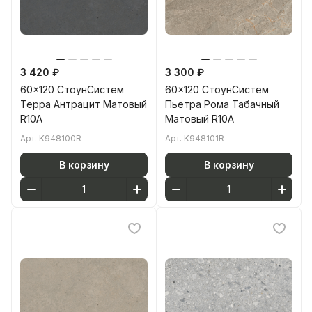
3 420 ₽
3 300 ₽
60x120 СтоунСистем
60x120 СтоунСистем
Терра Антрацит Матовый
Пьетра Рома Табачный
R10A
Матовый R10A
Арт.
K948100R
Арт.
K948101R
В корзину
В корзину