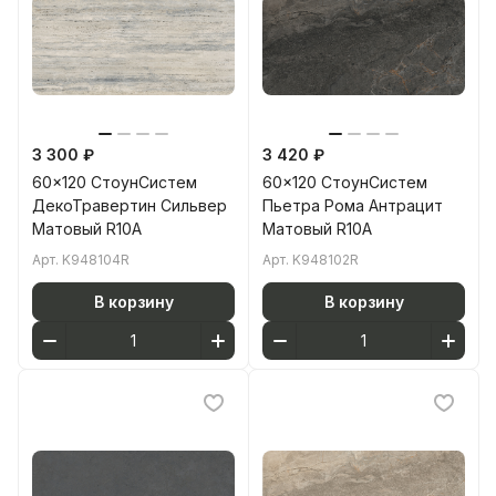
3 300 ₽
3 420 ₽
60x120 СтоунСистем
60x120 СтоунСистем
ДекоТравертин Сильвер
Пьетра Рома Антрацит
Матовый R10A
Матовый R10A
Арт.
K948104R
Арт.
K948102R
В корзину
В корзину