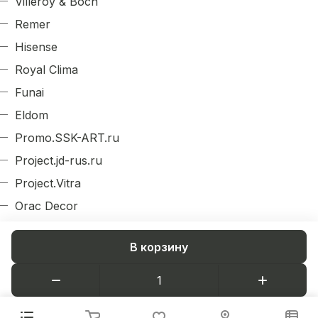
Villeroy & Boch
Remer
Hisense
Royal Clima
Funai
Eldom
Promo.SSK-ART.ru
Project.jd-rus.ru
Project.Vitra
Orac Decor
Evroplast
В корзину
Arlight
Decordizayn