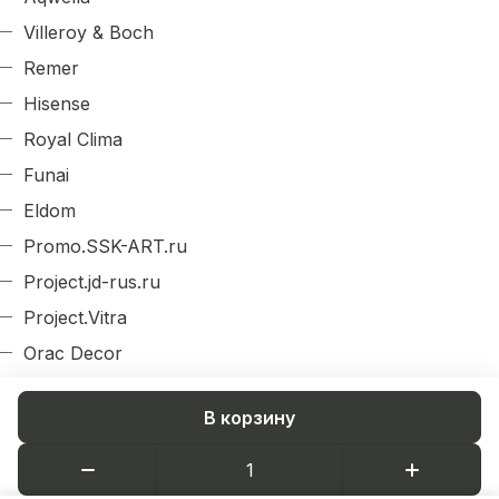
Villeroy & Boch
Remer
Hisense
Royal Clima
Funai
Eldom
Promo.SSK-ART.ru
Project.jd-rus.ru
Project.Vitra
Orac Decor
Evroplast
В корзину
Arlight
Decordizayn