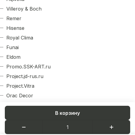
Villeroy & Boch
Remer
Hisense
Royal Clima
Funai
Eldom
Promo.SSK-ART.ru
Project.jd-rus.ru
Project.Vitra
Orac Decor
Evroplast
В корзину
Arlight
Decordizayn