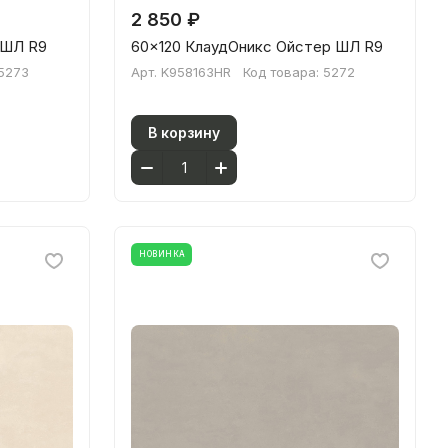
2 850 ₽
 ШЛ R9
60x120 КлаудОникс Ойстер ШЛ R9
5273
Арт.
K958163HR
Код товара:
5272
В корзину
НОВИНКА