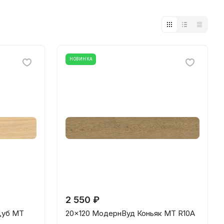
НОВИНКА
2 550 ₽
Дуб МТ
20x120 МодернВуд Коньяк МТ R10A