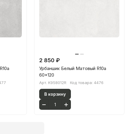
2 850 ₽
R10a
Урбаншик Белый Матовый R10a
60x120
477
Арт.
K958012R
Код товара:
4476
В корзину