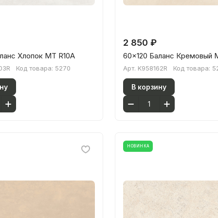
2 850 ₽
ланс Хлопок МТ R10A
60x120 Баланс Кремовый 
03R
Код товара:
5270
Арт.
K958162R
Код товара:
5
ну
В корзину
НОВИНКА