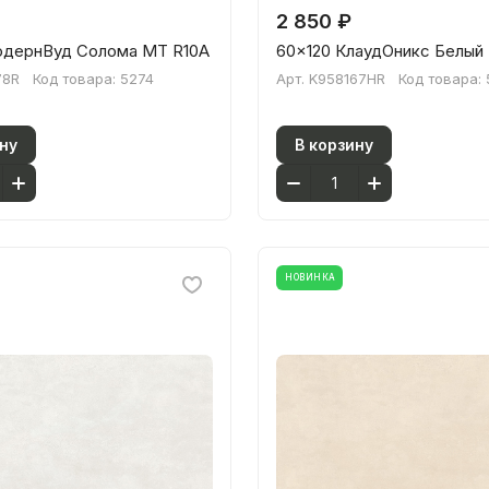
2 850 ₽
одернВуд Солома МТ R10A
60x120 КлаудОникс Белый
78R
Код товара:
5274
Арт.
K958167HR
Код товара:
ну
В корзину
НОВИНКА