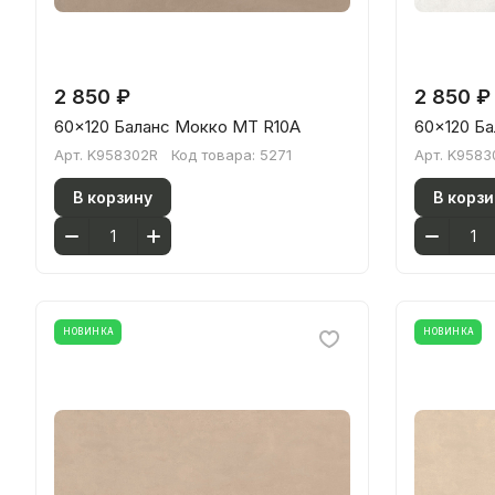
2 850 ₽
2 850 ₽
60x120 Баланс Мокко МТ R10A
60x120 Ба
Арт.
K958302R
Код товара:
5271
Арт.
K9583
В корзину
В корзи
НОВИНКА
НОВИНКА