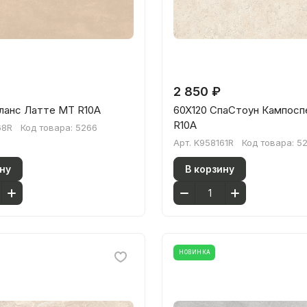
2 850 ₽
аланс Латте МТ R10A
60X120 СпаСтоун Кампос
R10A
68R
Код товара:
5266
Арт.
K958161R
Код товара:
5
ну
В корзину
НОВИНКА