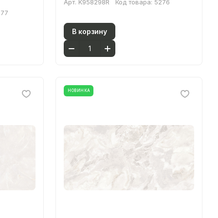
Арт.
K958298R
Код товара:
5276
277
В корзину
НОВИНКА