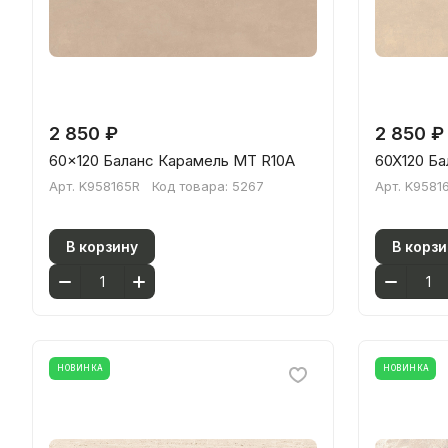
2 850 ₽
2 850 ₽
60x120 Баланс Карамель МТ R10A
60X120 Б
Арт.
K958165R
Код товара:
5267
Арт.
K9581
В корзину
В корзи
НОВИНКА
НОВИНКА