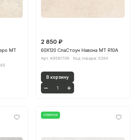
2 850 ₽
перо МТ
60X120 СпаСтоун Навона МТ R10A
Арт.
K958170R
Код товара:
5264
265
В корзину
НОВИНКА