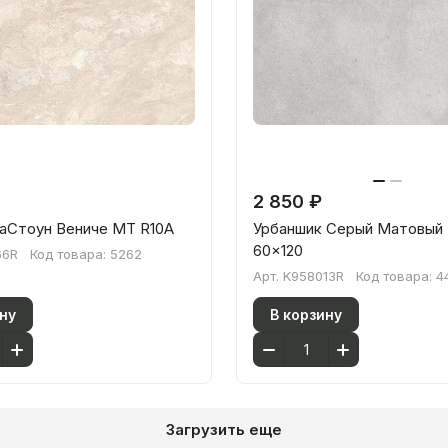
2 850 ₽
паСтоун Вениче МТ R10A
Урбаншик Серый Матовый 
60x120
66R
Код товара:
5262
Арт.
K958013R
Код товара:
4
ну
В корзину
Загрузить еще