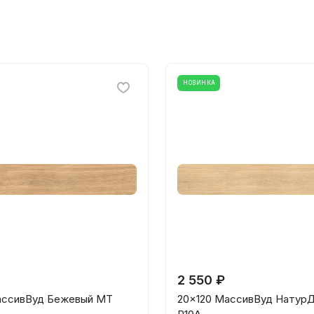
НОВИНКА
2 550 ₽
ассивВуд Бежевый МТ
20x120 МассивВуд Натур