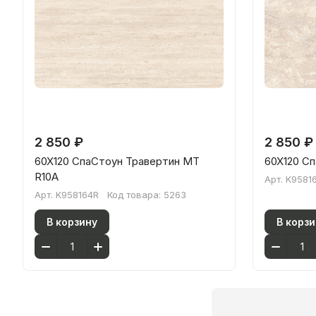
2 850 ₽
2 850 ₽
60X120 СпаСтоун Травертин МТ
60X120 С
R10A
Арт.
K9581
Арт.
K958164R
Код товара:
5263
В корзину
В корзи