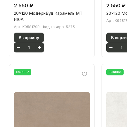
2 550 ₽
2 550 ₽
20x120 МодернВуд Карамель МТ
20x120 М
R10A
Арт.
K9581
Арт.
K958179R
Код товара:
5275
В корзину
В корзи
НОВИНКА
НОВИНКА