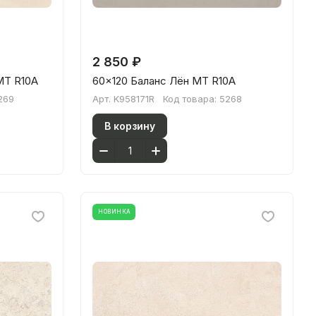
2 850 ₽
МТ R10A
60x120 Баланс Лён МТ R10A
269
Арт.
K958171R
Код товара:
5268
В корзину
НОВИНКА