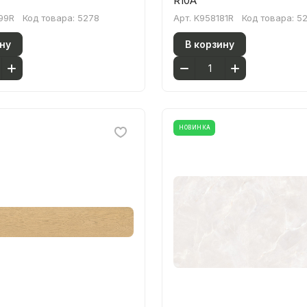
R10A
99R
Код товара:
5278
Арт.
K958181R
Код товара:
5
ну
В корзину
НОВИНКА