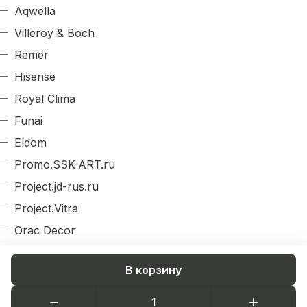
Aqwella
Villeroy & Boch
Remer
Hisense
Royal Clima
Funai
Eldom
Promo.SSK-ART.ru
Project.jd-rus.ru
Project.Vitra
Orac Decor
Evroplast
В корзину
Arlight
Decordizayn