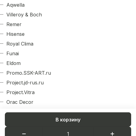
Aqwella
Villeroy & Boch
Remer
Hisense
Royal Clima
Funai
Eldom
Promo.SSK-ART.ru
Project.jd-rus.ru
Project.Vitra
Orac Decor
Evroplast
В корзину
Arlight
Decordizayn