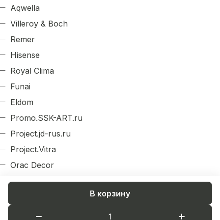
Aqwella
Villeroy & Boch
Remer
Hisense
Royal Clima
Funai
Eldom
Promo.SSK-ART.ru
Project.jd-rus.ru
Project.Vitra
Orac Decor
Evroplast
В корзину
Arlight
Decordizayn