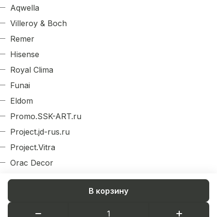
Aqwella
Villeroy & Boch
Remer
Hisense
Royal Clima
Funai
Eldom
Promo.SSK-ART.ru
Project.jd-rus.ru
Project.Vitra
Orac Decor
Evroplast
В корзину
Arlight
Decordizayn