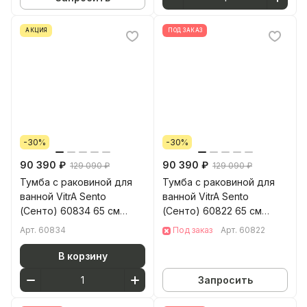
АКЦИЯ
ПОД ЗАКАЗ
-30%
-30%
90 390 ₽
90 390 ₽
129 090 ₽
129 090 ₽
Тумба с раковиной для
Тумба с раковиной для
ванной VitrA Sento
ванной VitrA Sento
(Сенто) 60834 65 см
(Сенто) 60822 65 см
матовая антрацит МДФ
матовая белая МДФ
Арт.
60834
Под заказ
Арт.
60822
В корзину
Запросить