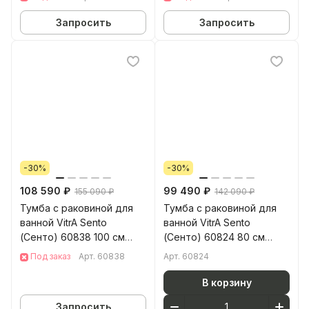
МДФ
МДФ
Запросить
Запросить
-30%
-30%
108 590 ₽
99 490 ₽
155 090 ₽
142 090 ₽
Тумба с раковиной для
Тумба с раковиной для
ванной VitrA Sento
ванной VitrA Sento
(Сенто) 60838 100 см
(Сенто) 60824 80 см
матовая антрацит МДФ
матовая белая МДФ
Под заказ
Арт.
60838
Арт.
60824
В корзину
Запросить