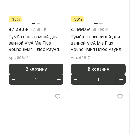
-30%
-30%
47 290 ₽
41 990 ₽
67 590 ₽
59 990 ₽
Тумба с раковиной для
Тумба с раковиной для
ванной VitrA Mia Plus
ванной VitrA Mia Plus
Round (Мия Плюс Раунд)
Round (Мия Плюс Раунд)
69824 80 см глянцевая
69817 60 см золотой дуб
Арт.
69824
Арт.
69817
белая ДСП
ДСП
В корзину
В корзину