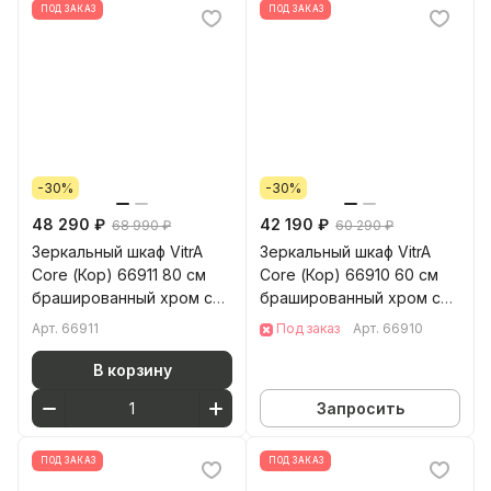
ПОД ЗАКАЗ
ПОД ЗАКАЗ
-30%
-30%
48 290 ₽
42 190 ₽
68 990 ₽
60 290 ₽
Зеркальный шкаф VitrA
Зеркальный шкаф VitrA
Core (Кор) 66911 80 см
Core (Кор) 66910 60 см
брашированный хром с
брашированный хром с
подвесткой
подвесткой петли справа
Арт.
66911
Под заказ
Арт.
66910
В корзину
Запросить
ПОД ЗАКАЗ
ПОД ЗАКАЗ