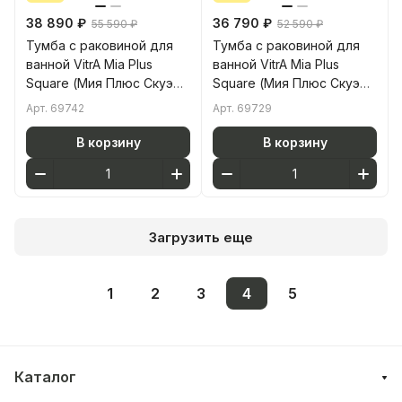
38 890 ₽
36 790 ₽
55 590 ₽
52 590 ₽
Тумба с раковиной для
Тумба с раковиной для
ванной VitrA Mia Plus
ванной VitrA Mia Plus
Square (Мия Плюс Скуэр)
Square (Мия Плюс Скуэр)
69742 80 см глянцевая
69729 60 см антрацит
Арт.
69742
Арт.
69729
белая ДСП
глянец МДФ
В корзину
В корзину
Загрузить еще
1
2
3
4
5
Каталог