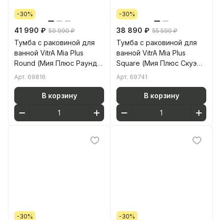
-30%
-30%
41 990 ₽
38 890 ₽
59 990 ₽
55 590 ₽
Тумба с раковиной для
Тумба с раковиной для
ванной VitrA Mia Plus
ванной VitrA Mia Plus
Round (Мия Плюс Раунд)
Square (Мия Плюс Скуэр)
69816 60 см глянцевая
69741 80 см антрацит
Арт.
69816
Арт.
69741
белая ДСП
глянец МДФ
В корзину
В корзину
-30%
-30%