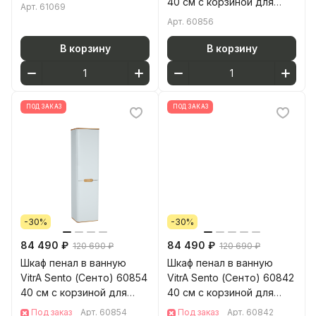
40 см с корзиной для
Арт.
61069
белья матовый антрацит
Арт.
60856
МДФ
В корзину
В корзину
ПОД ЗАКАЗ
ПОД ЗАКАЗ
-30%
-30%
84 490 ₽
84 490 ₽
120 690 ₽
120 690 ₽
Шкаф пенал в ванную
Шкаф пенал в ванную
VitrA Sento (Сенто) 60854
VitrA Sento (Сенто) 60842
40 см с корзиной для
40 см с корзиной для
белья матовый белый
белья матовый белый
Под заказ
Арт.
60854
Под заказ
Арт.
60842