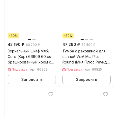
-30%
-30%
42 190 ₽
47 290 ₽
60 290 ₽
67 590 ₽
Зеркальный шкаф VitrA
Тумба с раковиной для
Core (Кор) 66909 60 см
ванной VitrA Mia Plus
брашированный хром с
Round (Мия Плюс Раунд)
подвесткой петли слева
69825 80 см золотой дуб
Под заказ
Арт.
66909
Под заказ
Арт.
69825
ДСП
Запросить
Запросить