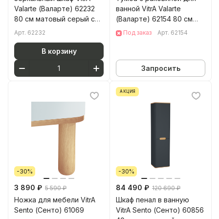
Valarte (Валарте) 62232
ванной VitrA Valarte
80 см матовый серый с
(Валарте) 62154 80 см
подвесткой
матовая серая МДФ
Арт.
62232
Под заказ
Арт.
62154
В корзину
Запросить
АКЦИЯ
-30%
-30%
3 890 ₽
84 490 ₽
5 590 ₽
120 690 ₽
Ножка для мебели VitrA
Шкаф пенал в ванную
Sento (Сенто) 61069
VitrA Sento (Сенто) 60856