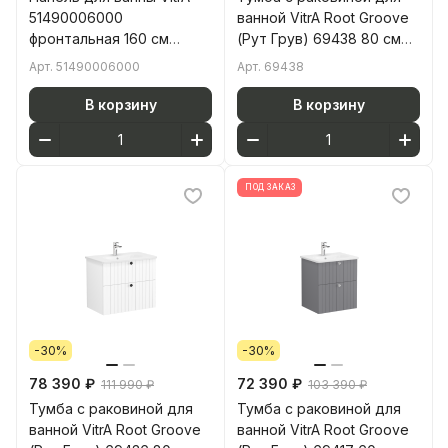
51490006000
ванной VitrA Root Groove
фронтальная 160 см
(Рут Грув) 69438 80 см
белая
матовая серая МДФ
Арт.
51490006000
Арт.
69438
В корзину
В корзину
ПОД ЗАКАЗ
-30%
-30%
78 390 ₽
72 390 ₽
111 990 ₽
103 390 ₽
Тумба с раковиной для
Тумба с раковиной для
ванной VitrA Root Groove
ванной VitrA Root Groove