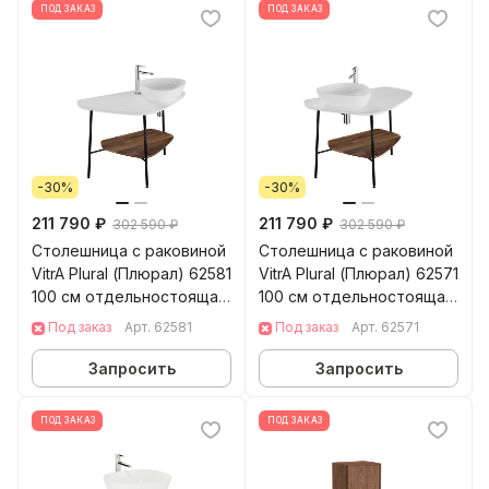
ПОД ЗАКАЗ
ПОД ЗАКАЗ
-30%
-30%
211 790 ₽
211 790 ₽
302 590 ₽
302 590 ₽
Столешница с раковиной
Столешница с раковиной
VitrA Plural (Плюрал) 62581
VitrA Plural (Плюрал) 62571
100 см отдельностоящая
100 см отдельностоящая
матовая белая керамика
матовая белая керамика
Под заказ
Арт.
62581
Под заказ
Арт.
62571
Запросить
Запросить
ПОД ЗАКАЗ
ПОД ЗАКАЗ