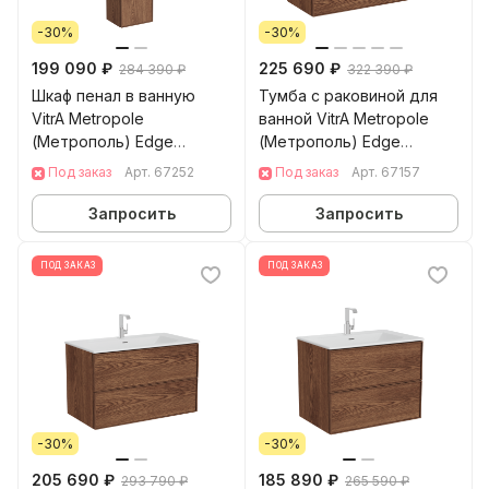
-30%
-30%
199 090 ₽
225 690 ₽
284 390 ₽
322 390 ₽
Шкаф пенал в ванную
Тумба с раковиной для
VitrA Metropole
ванной VitrA Metropole
(Метрополь) Edge
(Метрополь) Edge
(Метрополь Эдж) 67252
(Метрополь Эдж) 67157
Под заказ
Арт.
67252
Под заказ
Арт.
67157
35 см грецкий орех МДФ
120 см грецкий орех МДФ
Запросить
Запросить
ПОД ЗАКАЗ
ПОД ЗАКАЗ
-30%
-30%
205 690 ₽
185 890 ₽
293 790 ₽
265 590 ₽