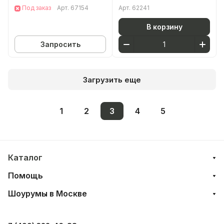
(Метрополь Эдж) 67154
серый МДФ
Под заказ
Арт.
67154
Арт.
62241
60 см грецкий орех МДФ
В корзину
Запросить
Загрузить еще
1
2
3
4
5
Каталог
Помощь
Шоурумы в Москве