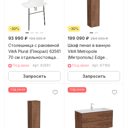
-30%
-30%
93 990 ₽
199 090 ₽
134 290 ₽
284 390 ₽
Столешница с раковиной
Шкаф пенал в ванную
VitrA Plural (Плюрал) 62561
VitrA Metropole
70 см отдельностоящая
(Метрополь) Edge
матовая белая керамика
(Метрополь Эдж) 67160
Под заказ
Арт.
62561
Под заказ
Арт.
67160
35 см грецкий орех МДФ
Запросить
Запросить
ПОД ЗАКАЗ
ПОД ЗАКАЗ