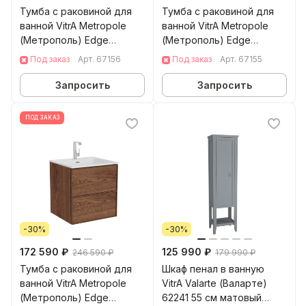
Тумба с раковиной для
Тумба с раковиной для
ванной VitrA Metropole
ванной VitrA Metropole
(Метрополь) Edge
(Метрополь) Edge
(Метрополь Эдж) 67156
(Метрополь Эдж) 67155
Под заказ
Арт.
67156
Под заказ
Арт.
67155
100 см грецкий орех МДФ
80 см грецкий орех МДФ
Запросить
Запросить
ПОД ЗАКАЗ
-30%
-30%
172 590 ₽
125 990 ₽
246 590 ₽
179 990 ₽
Тумба с раковиной для
Шкаф пенал в ванную
ванной VitrA Metropole
VitrA Valarte (Валарте)
(Метрополь) Edge
62241 55 см матовый