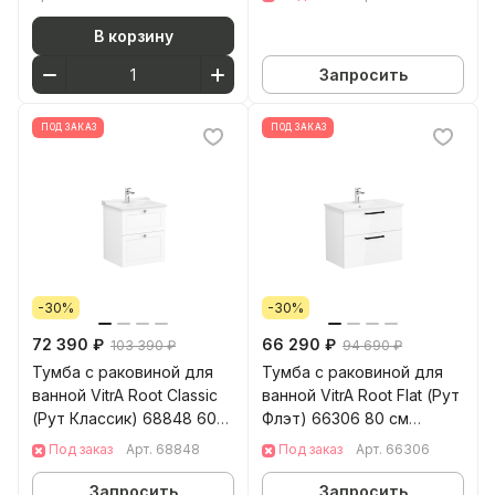
В корзину
Запросить
ПОД ЗАКАЗ
ПОД ЗАКАЗ
-30%
-30%
72 390 ₽
66 290 ₽
103 390 ₽
94 690 ₽
Тумба с раковиной для
Тумба с раковиной для
ванной VitrA Root Classic
ванной VitrA Root Flat (Рут
(Рут Классик) 68848 60
Флэт) 66306 80 см
см матовая белая МДФ
глянцевая белая МДФ
Под заказ
Арт.
68848
Под заказ
Арт.
66306
Запросить
Запросить