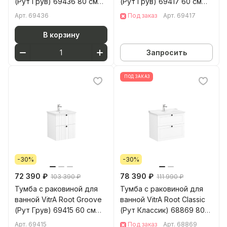
(Рут Грув) 69436 80 см
(Рут Грув) 69417 60 см
матовая белая МДФ
матовая серая МДФ
Арт.
69436
Под заказ
Арт.
69417
В корзину
Запросить
ПОД ЗАКАЗ
-30%
-30%
72 390 ₽
78 390 ₽
103 390 ₽
111 990 ₽
Тумба с раковиной для
Тумба с раковиной для
ванной VitrA Root Groove
ванной VitrA Root Classic
(Рут Грув) 69415 60 см
(Рут Классик) 68869 80
матовая белая МДФ
см матовая белая МДФ
Арт.
69415
Под заказ
Арт.
68869