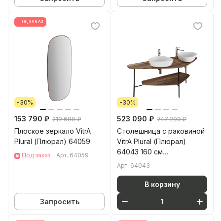
ПОД ЗАКАЗ
-30%
-30%
153 790 ₽
523 090 ₽
219 690 ₽
747 290 ₽
Плоское зеркало VitrA
Столешница с раковиной
Plural (Плюрал) 64059
VitrA Plural (Плюрал)
64043 160 см
Под заказ
Арт.
64059
отдельностоящая
Арт.
64043
темный дуб массив
дерева
В корзину
Запросить