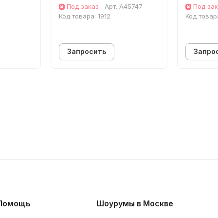
лая
(Метропо
Под заказ
Арт.
A45747
Под за
е
см грец
Код товара:
1912
Код товар
(Хайджн)
Запросить
Запро
Помощь
Шоурумы в Москве