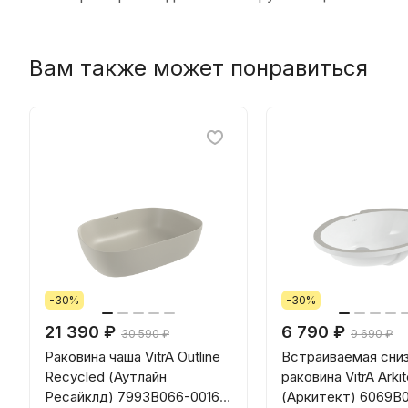
Вам также может понравиться
-30%
-30%
21 390 ₽
6 790 ₽
30 590 ₽
9 690 ₽
Раковина чаша VitrA Outline
Встраиваемая сни
Recycled (Аутлайн
раковина VitrA Arkit
Ресайклд) 7993B066-0016
(Аркитект) 6069B