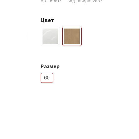
Арт.
69817
Код товара:
2887
Цвет
Размер
60