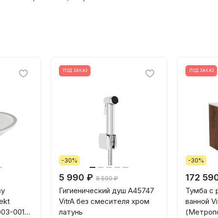
ПОД ЗАКАЗ
ПОД ЗАКАЗ
-30%
-30%
5 990 ₽
172 59
8 590 ₽
зу
Гигиенический душ A45747
Тумба с 
ekt
VitrA без смесителя хром
ванной Vi
003-0012
латунь
(Метроп