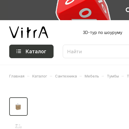
3D-тур по шоуруму
Каталог
–
–
–
–
–
Главная
Каталог
Сантехника
Мебель
Тумбы
Т