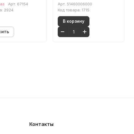
ль Эдж) 67154 60
каз
Арт.
67154
Арт.
51460006000
кий орех МДФ
а:
2924
Код товара:
1715
В корзину
сить
Контакты