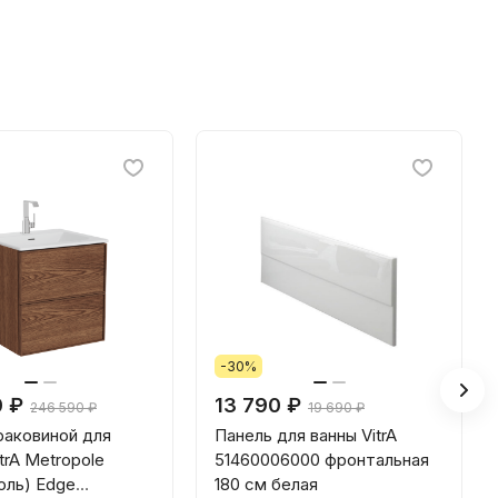
-30%
0 ₽
13 790 ₽
246 590 ₽
19 690 ₽
раковиной для
Панель для ванны VitrA
trA Metropole
51460006000 фронтальная
оль) Edge
180 см белая