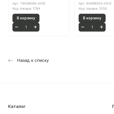
63 x 42 см накладная
59 x 45 см овал бе
Арт.
7993B066-0016
Арт.
6069B003-0012
матовая бежевая
антибактериально
Код товара:
1784
Код товара:
2550
антибактериальное
покрытие Hygiene 
В корзину
В корзину
покрытие Hygiene (Хайджн)
Назад к списку
Каталог