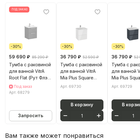
ПОД ЗАКАЗ
-30%
-30%
-30%
59 690 ₽
36 790 ₽
36 790 ₽
85 290 ₽
52 590 ₽
52
Тумба с раковиной
Тумба с раковиной
Тумба с рак
для ванной VitrA
для ванной VitrA
для ванной V
Root Flat (Рут Флэт)
Mia Plus Square
Mia Plus Squ
68279 60 см
(Мия Плюс Скуэр)
(Мия Плюс С
Под заказ
Арт.
69730
Арт.
69729
матовая серый
69730 60 см
69729 60 см
Арт.
68279
камень МДФ
глянцевая белая
антрацит гл
ДСП
МДФ
В корзину
В корзи
Запросить
Вам также может понравиться