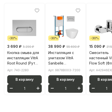
-30%
-30%
-30%
3 690 ₽
38 990 ₽
15 090 ₽
5 290 ₽
55 690 ₽
21 
Кнопка смыва для
Инсталляция с
Смеситель
инсталляции VitrA
унитазом VitrA
настенный Vi
Root Round (Рут
Sanibelle
Flow Soft (Ф
Раунд) 740-2280
(Санибель)
Софт) A429
Арт.
740-2280
Арт.
9878B003-7200
Арт.
A42946EX
глянцевая хром
9878B003-7200
для ванны
двойный смыв
комплект 4 в 1 с
однорычажн
В корзину
В корзину
В корзи
сиденьем
хром латунь
микролифт
безободковый
цвет клавиши
глянцевый хром