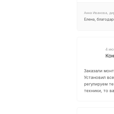
Анна Иванова, д
Елена, благодар
4 ию
Кон
Заказали монт
Установил все
регулируем те
техники, то в