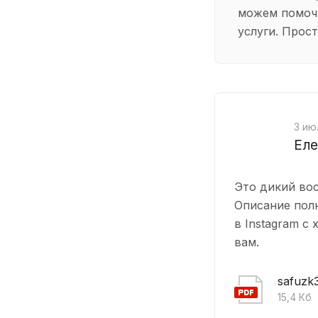
можем помоч
услуги. Прост
3 ию
Еле
Это дикий вос
Описание полн
в Instagram с
вам.
safuzk
15,4 Кб