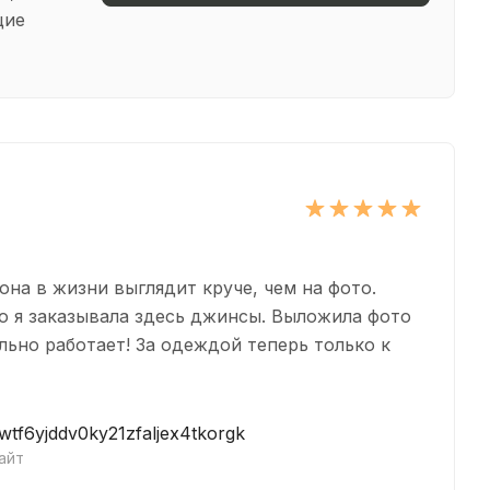
щие
она в жизни выглядит круче, чем на фото.
о я заказывала здесь джинсы. Выложила фото
льно работает! За одеждой теперь только к
ewtf6yjddv0ky21zfaljex4tkorgk
айт