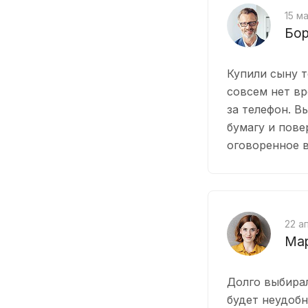
15 м
Бор
Купили сыну т
совсем нет вр
за телефон. В
бумагу и пове
оговоренное 
22 а
Мар
Долго выбирал
будет неудобн