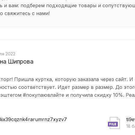
ь и вам: подберем подходящие товары и сопутствую
о свяжитесь с нами!
ля 2022
на Шипрова
торг! Пришла куртка, которую заказала через сайт. И 
остью соответствует. Идет размер в размер. До этог
 хэштегом #покупаювлайте и получила скидку 10%. Реа
3iix39cqznk4rarumrnz7xyzv7
ti9
18 б