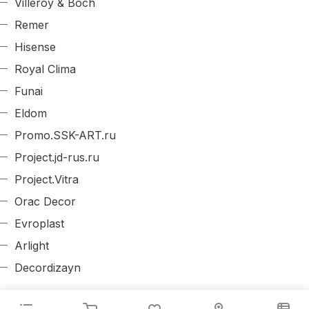
Villeroy & Boch
Remer
Hisense
Royal Clima
Funai
Eldom
Promo.SSK-ART.ru
Project.jd-rus.ru
Project.Vitra
Orac Decor
Evroplast
Arlight
Decordizayn