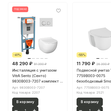
ПОД ЗАКАЗ
-41%
-55%
48 290 ₽
11 790 ₽
81 390 ₽
26 390 ₽
Инсталляция с унитазом
Подвесной унитаз V
VitrA Sento (Сенто)
7759B003-0075
9830B003-7207 комплект 4
безободковый Smo
в 1 с сиденьем микролифт
(Смусфлаш) белый
Арт.
9830B003-7207
Арт.
7759B003-0075
безободковый цвет
санитарный фарфо
Код товара:
2207
Код товара:
2521
клавиши матовый хром
антибактериально
В корзину
В корзину
покрытие Hygiene 