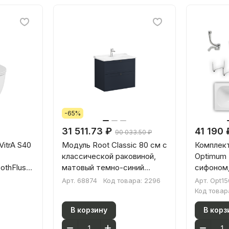
-65%
31 511.73 ₽
41 190 
90 033.50 ₽
itrA S40
Модуль Root Classic 80 см с
Комплект
классической раковиной,
Optimum 
othFlush
матовый темно-синий
сифоном,
68874
панель
Арт.
68874
Код товара:
2296
Арт.
Opt15
р
Код товар
е
В корзину
В корз
(Хайджн)