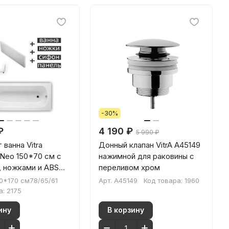
-30%
₽
4 190 ₽
5 990 ₽
 ванна Vitra
Донный клапан VitrA A45149
Neo 150*70 см с
нажимной для раковины с
 ножками и ABS
переливом хром
0*170 см78/65/61
Арт.
A45149
Код товара:
1960
а:
2175
ину
В корзину