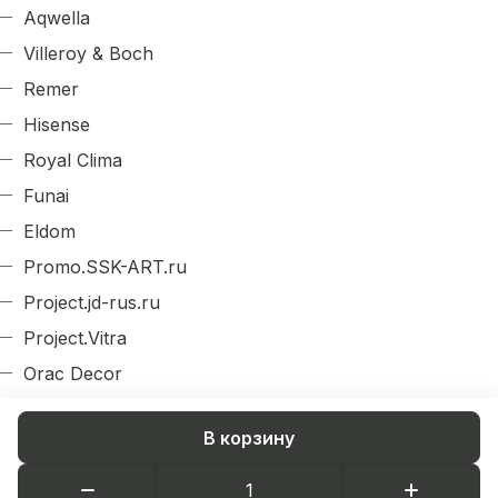
Aqwella
Villeroy & Boch
Remer
Hisense
Royal Clima
Funai
Eldom
Promo.SSK-ART.ru
Project.jd-rus.ru
Project.Vitra
Orac Decor
Evroplast
В корзину
Arlight
Decordizayn