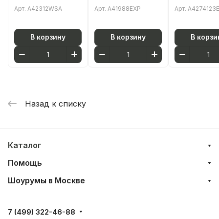
(Минимакс С)
A41988EXP
Золото
Арт.
A42312WSA
Арт.
A41988EXP
Арт.
A4274123
A42312WSA
однорычажный
однорычажный
хром латунь
хром латунь
В корзину
В корзину
В корзи
Назад к списку
Каталог
Помощь
Шоурумы в Москве
7 (499) 322-46-88