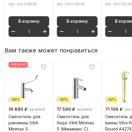
A42706EXP
Раунд) A42725EXP
A4270636EX
Арт.
A42706EXP
Арт.
A42725EXP
Арт.
A4270636
однорычажный
для ванны
однорычажн
хром латунь
однорычажный
матовый че
хром латунь
латунь
В корзину
В корзину
В корзи
Вам также может понравиться
ПОД ЗАКАЗ
-30%
-30%
-42%
19 890 ₽
17 590 ₽
71 108 ₽
28 390 ₽
25 090 ₽
122 
Смеситель для
Смеситель для
Смеситель 
раковины VitrA
биде VitrA Minimax
ванны Vitra R
Minimax S
S (Минимакс С)
Round A4274