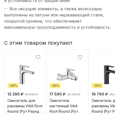
и устойчивость от выцветания
Все несущие элементы, а также аксессуары
выполнены из латуни или нержавеющей стали,
покрытой хромом, что обеспечивает
максимальную грузоподъемность и устойчивость
С этим товаром покупают
-30%
-30%
-30%
13 290 ₽
17 590 ₽
19 790 ₽
18 990 ₽
25 090 ₽
28 
Смеситель для
Смеситель
Смеситель 
раковины VitrA Root
настенный VitrA
раковины Vit
Round (Рут Раунд)
Root Round (Рут
Round (Рут 