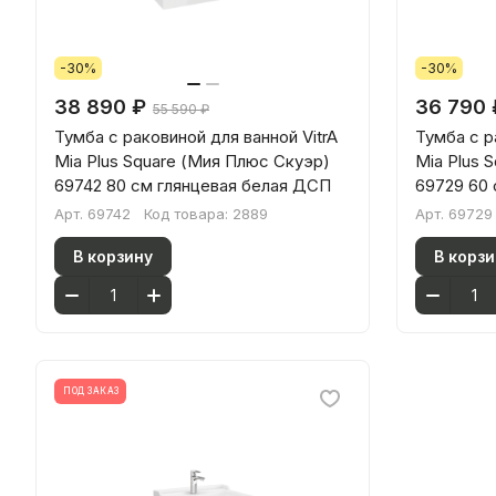
-30%
-30%
38 890 ₽
36 790 
55 590 ₽
Тумба с раковиной для ванной VitrA
Тумба с р
Mia Plus Square (Мия Плюс Скуэр)
Mia Plus 
69742 80 см глянцевая белая ДСП
69729 60
Арт.
69742
Код товара:
2889
Арт.
69729
В корзину
В корзи
ПОД ЗАКАЗ