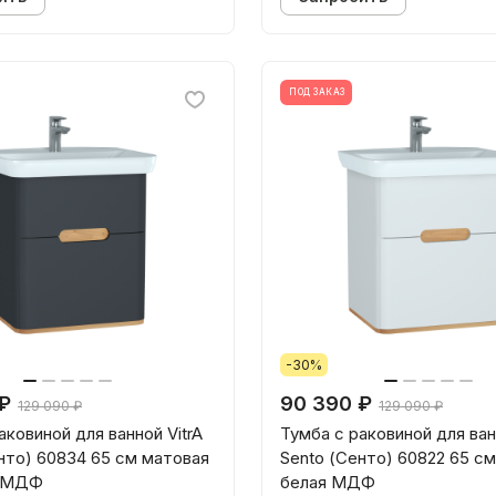
ПОД ЗАКАЗ
-30%
₽
90 390 ₽
129 090 ₽
129 090 ₽
аковиной для ванной VitrA
Тумба с раковиной для ван
нто) 60834 65 см матовая
Sento (Сенто) 60822 65 с
т МДФ
белая МДФ