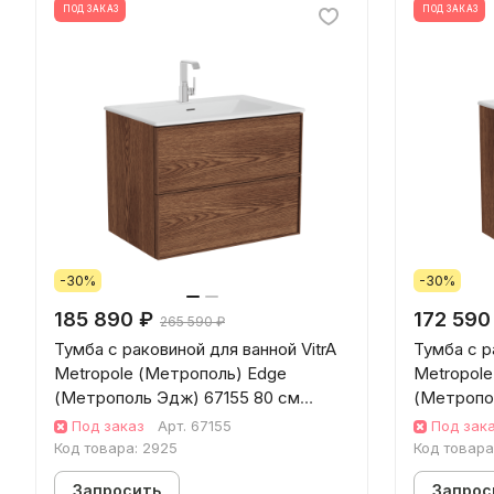
ПОД ЗАКАЗ
ПОД ЗАКАЗ
-30%
-30%
185 890 ₽
172 590
265 590 ₽
Тумба с раковиной для ванной VitrA
Тумба с р
Metropole (Метрополь) Edge
Metropol
(Метрополь Эдж) 67155 80 см
(Метропо
грецкий орех МДФ
грецкий 
Под заказ
Арт.
67155
Под зак
Код товара:
2925
Код товара
Запросить
Запрос