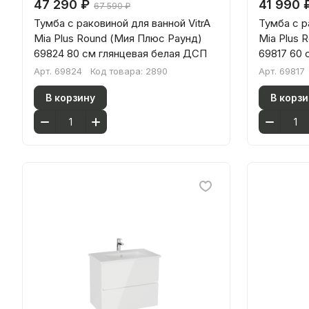
47 290 ₽
41 990 
67 590 ₽
Тумба с раковиной для ванной VitrA
Тумба с р
Mia Plus Round (Мия Плюс Раунд)
Mia Plus 
69824 80 см глянцевая белая ДСП
69817 60
Арт.
69824
Код товара:
2890
Арт.
69817
В корзину
В корзи