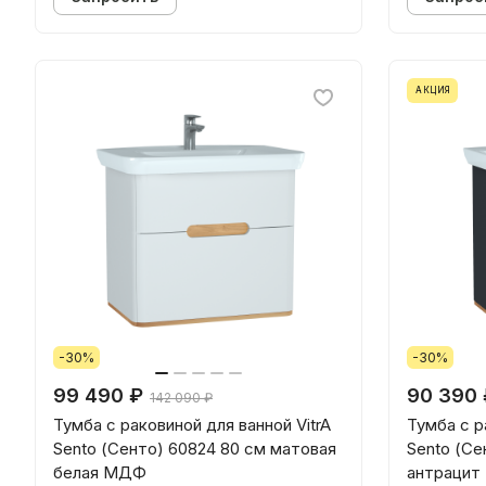
АКЦИЯ
-30%
-30%
99 490 ₽
90 390 
142 090 ₽
Тумба с раковиной для ванной VitrA
Тумба с р
Sento (Сенто) 60824 80 см матовая
Sento (Се
белая МДФ
антраци