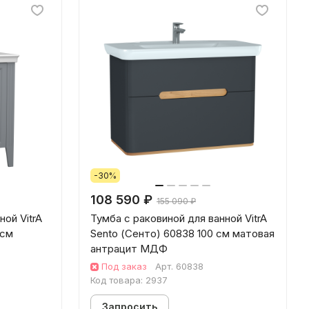
-30%
108 590 ₽
155 090 ₽
ной VitrA
Тумба с раковиной для ванной VitrA
 см
Sento (Сенто) 60838 100 см матовая
антрацит МДФ
Под заказ
Арт.
60838
Код товара:
2937
Запросить