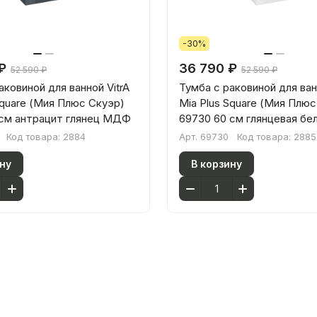
-30%
₽
36 790 ₽
52 590 ₽
52 590 ₽
аковиной для ванной VitrA
Тумба с раковиной для ван
Square (Мия Плюс Скуэр)
Mia Plus Square (Мия Плюс
 см антрацит глянец МДФ
69730 60 см глянцевая б
Код товара:
2884
Арт.
69730
Код товара:
2885
ну
В корзину