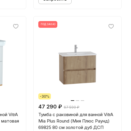
ПОД ЗАКАЗ
-30%
47 290 ₽
67 590 ₽
ной VitrA
Тумба с раковиной для ванной VitrA
м матовая
Mia Plus Round (Мия Плюс Раунд)
69825 80 см золотой дуб ДСП