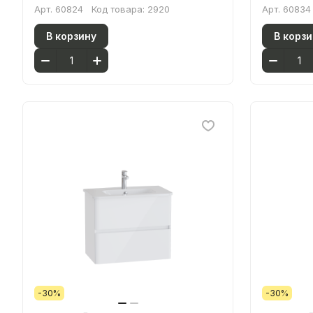
Арт.
60824
Код товара:
2920
Арт.
60834
В корзину
В корзи
-30%
-30%