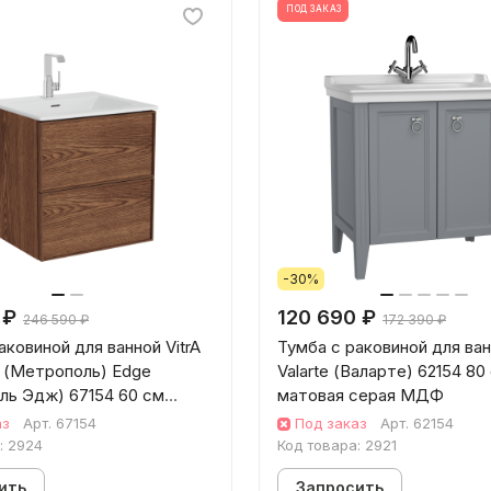
ПОД ЗАКАЗ
-30%
 ₽
120 690 ₽
246 590 ₽
172 390 ₽
аковиной для ванной VitrA
Тумба с раковиной для ван
e (Метрополь) Edge
Valarte (Валарте) 62154 80
ль Эдж) 67154 60 см
матовая серая МДФ
орех МДФ
аз
Арт.
67154
Под заказ
Арт.
62154
:
2924
Код товара:
2921
ить
Запросить