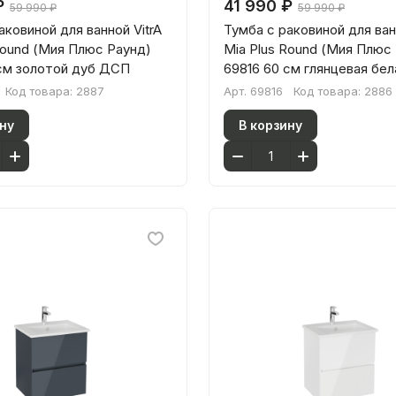
₽
41 990 ₽
59 990 ₽
59 990 ₽
аковиной для ванной VitrA
Тумба с раковиной для ван
Round (Мия Плюс Раунд)
Mia Plus Round (Мия Плюс
 см золотой дуб ДСП
69816 60 см глянцевая бе
Код товара:
2887
Арт.
69816
Код товара:
2886
ну
В корзину