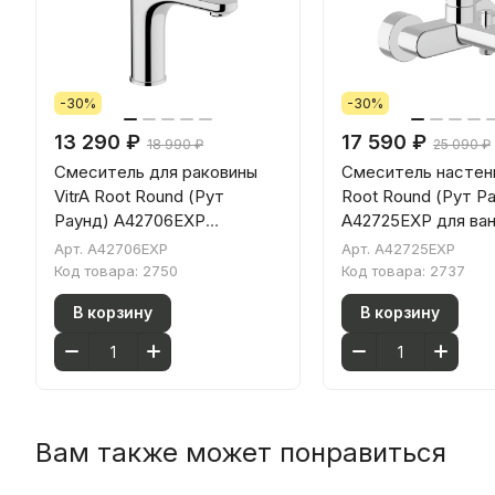
-30%
-30%
13 290 ₽
17 590 ₽
18 990 ₽
25 090 ₽
Смеситель для раковины
Смеситель настенн
VitrA Root Round (Рут
Root Round (Рут Р
Раунд) A42706EXP
A42725EXP для ва
однорычажный хром латунь
однорычажный хро
Арт.
A42706EXP
Арт.
A42725EXP
Код товара:
2750
Код товара:
2737
В корзину
В корзину
Вам также может понравиться