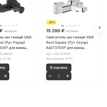
-30%
 ₽
15 290 ₽
34 590 ₽
21 790 ₽
ь настенный VitrA
Смеситель настенный VitrA
nd (Рут Раунд)
Root Square (Рут Скуэр)
6EXP для ванны
A42737EXP для ванны
ажный матовый
однорычажный хром латунь
2536EXP
Арт.
A42737EXP
атунь
а:
2735
Код товара:
2755
ину
В корзину