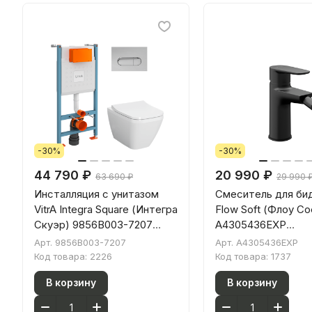
-30%
-30%
44 790 ₽
20 990 ₽
63 690 ₽
29 990 
Инсталляция с унитазом
Смеситель для бид
VitrA Integra Square (Интегра
Flow Soft (Флоу С
Скуэр) 9856B003-7207
A4305436EXP
комплект 4 в 1 с сиденьем
однорычажный ма
Арт.
9856B003-7207
Арт.
A4305436EXP
микролифт безободковый
черный латунь
Код товара:
2226
Код товара:
1737
цвет клавиши глянцевый
В корзину
В корзину
хром