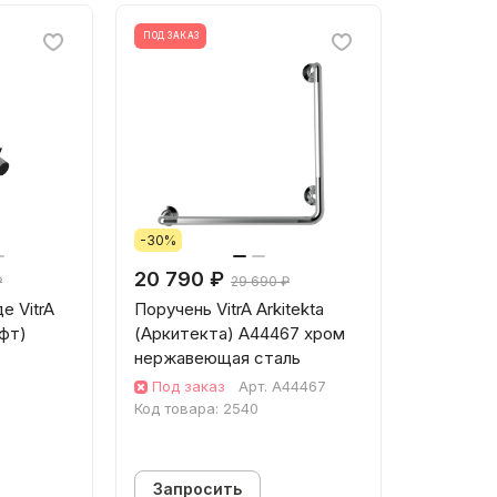
ПОД ЗАКАЗ
-30%
20 790 ₽
₽
29 690 ₽
е VitrA
Поручень VitrA Arkitekta
офт)
(Аркитекта) A44467 хром
нержавеющая сталь
товый
Под заказ
Арт.
A44467
Код товара:
2540
Запросить