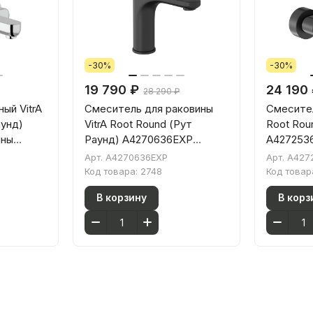
-30%
-30%
19 790 ₽
24 190
28 290 ₽
ый VitrA
Смеситель для раковины
Смесител
аунд)
VitrA Root Round (Рут
Root Rou
нны
Раунд) A4270636EXP
A427253
м латунь
однорычажный матовый
однорыч
Арт.
A4270636EXP
Арт.
A427
черный латунь
черный л
Код товара:
2748
Код товар
В корзину
В корз