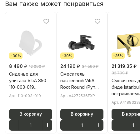
Вам также может понравиться
(Хайджн)
-30%
-30%
-35%
8 490 ₽
24 190 ₽
21 319.35 ₽
12 090 ₽
34 590 ₽
32 799 ₽
Сиденье для
Смеситель
унитаза VitrA S50
настенный VitrA
Смеситель 
110-003-019
Root Round (Рут
биде Istanbul
круглое белое
Раунд)
встраиваем
Арт.
110-003-019
Арт.
A4272536EXP
дюропласт с
A4272536EXP для
A4188323EX
Арт.
A4188323
микролифтом
ванны
однорычажный
В корзину
В корзину
В корзи
матовый черный
латунь