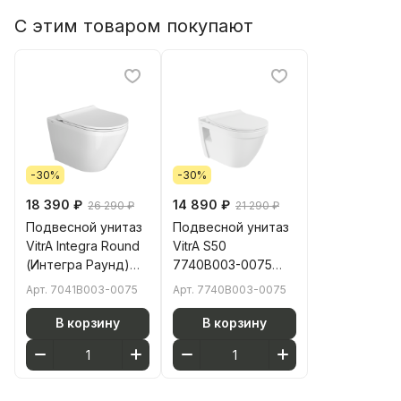
С этим товаром покупают
-30%
-30%
18 390 ₽
14 890 ₽
26 290 ₽
21 290 ₽
Подвесной унитаз
Подвесной унитаз
VitrA Integra Round
VitrA S50
(Интегра Раунд)
7740B003-0075
7041B003-0075
безободковый Rim-
Арт.
7041B003-0075
Арт.
7740B003-0075
безободковый Rim-
ex (Рим-экс) белый
ex (Рим-экс) белый
санитарный
В корзину
В корзину
санитарный
фарфор
фарфор
антибактериальное
антибактериальное
покрытие Hygiene
покрытие Hygiene
(Хайджн)