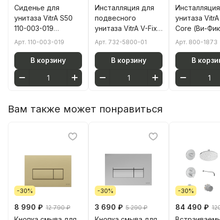
Сиденье для
Инсталляция для
Инсталляция
унитаза VitrA S50
подвесного
унитаза VitrA
110-003-019
унитаза VitrA V-Fix
Core (Ви-Фик
круглое белое
Core (Ви-Фикс Кор)
800-1873 с к
Арт.
110-003-019
Арт.
732-5800-01
Арт.
800-1873
дюропласт с
732-5800-01 без
глянцевой х
микролифтом
кнопки смыва
В корзину
В корзину
В корзи
Вам также может понравиться
-30%
-30%
-30%
8 990 ₽
3 690 ₽
84 490 ₽
12 790 ₽
5 290 ₽
12
Кнопка смыва для
Кнопка смыва для
Встраиваем