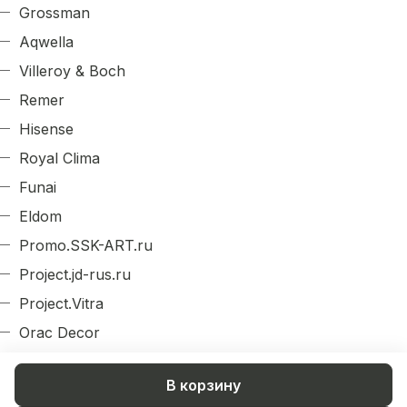
Grossman
Aqwella
Villeroy & Boch
Remer
Hisense
Royal Clima
Funai
Eldom
Promo.SSK-ART.ru
Project.jd-rus.ru
Project.Vitra
Orac Decor
Evroplast
В корзину
Arlight