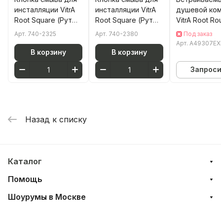
инсталляции VitrA
инсталляции VitrA
душевой ко
Root Square (Рут
Root Square (Рут
VitrA Root Ro
Скуэр) 740-2325
Скуэр) 740-2380
(Рут Раунд)
Арт.
740-2325
Арт.
740-2380
Под заказ
брашированное
глянцевая хром
A49307EXP 
Арт.
A49307EX
золото двойный
двойный смыв
термостато
В корзину
В корзину
смыв
латунь
Запрос
Назад к списку
Каталог
Помощь
Шоурумы в Москве