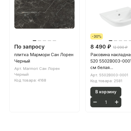
-30%
По запросу
8 490 ₽
12 090 ₽
плитка Мармори Сан Лорен
Раковина накладная
Черный
S20 5502B003-0001
см белая
Арт.
Marmori Сан Лорен
антибактериально
Черный
Арт.
5502B003-0001
покрытие Hygiene 
Код товара:
4168
Код товара:
2581
В корзину