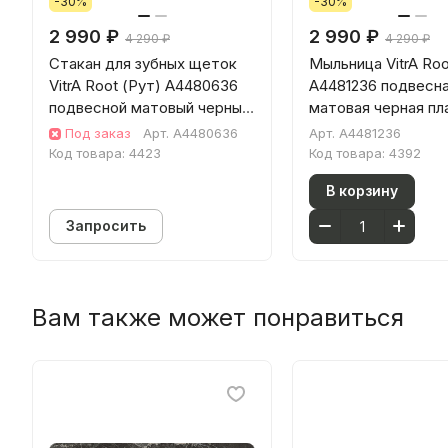
-30%
-30%
2 990 ₽
2 990 ₽
4 290 ₽
4 290 ₽
Стакан для зубных щеток
Мыльница VitrA Roo
VitrA Root (Рут) A4480636
A4481236 подвесн
подвесной матовый черный
матовая черная пл
пластик
Под заказ
Арт.
A4480636
Арт.
A4481236
Код товара:
4423
Код товара:
4392
В корзину
Запросить
Вам также может понравиться