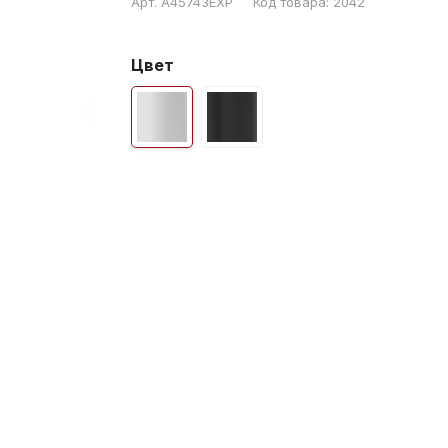
Арт.
A45743EXP
Код товара:
2042
Цвет