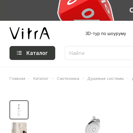
3D-тур по шоуруму
Каталог
–
–
–
–
Главная
Каталог
Сантехника
Душевые системы