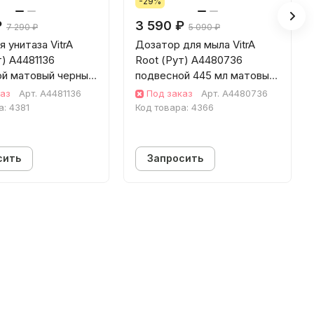
-29%
₽
3 590 ₽
7 290 ₽
5 090 ₽
 унитаза VitrA
Дозатор для мыла VitrA
т) A4481136
Root (Рут) A4480736
й матовый черный
подвесной 445 мл матовый
ющая сталь
черный пластик
каз
Арт.
A4481136
Под заказ
Арт.
A4480736
а:
4381
Код товара:
4366
сить
Запросить