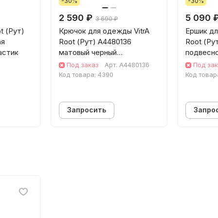
-30%
-30%
2 590 ₽
5 090 
3 690 ₽
t (Рут)
Крючок для одежды VitrA
Ершик для
ая
Root (Рут) A4480136
Root (Ру
астик
матовый черный
подвесно
нержавеющая сталь
нержаве
Под заказ
Арт.
A4480136
Под за
Код товара:
4390
Код товар
Запросить
Запро