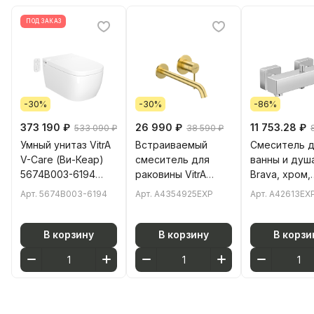
ПОД ЗАКАЗ
-30%
-30%
-86%
373 190 ₽
26 990 ₽
11 753.28 ₽
533 090 ₽
38 590 ₽
Умный унитаз VitrA
Встраиваемый
Смеситель 
V-Care (Ви-Кеар)
смеситель для
ванны и душа
5674B003-6194
раковины VitrA
Brava, хром,
Comfort подвесной
Minimax Round
A42613EXP
Арт.
5674B003-6194
Арт.
A4354925EXP
Арт.
A42613EX
безободковый Rim-
(Минимакс Раунд)
ex (Рим-экс) с
A4354925EXP
автоматическим
однорычажный
В корзину
В корзину
В корзи
сиденьем и
брашированное
бидеткой белый
золото латунь
санитарный
фарфор
антибактериальное