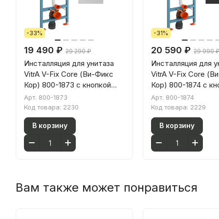
-33%
-31%
19 490 ₽
20 590 ₽
29 290 ₽
29 990 
Инсталляция для унитаза
Инсталляция для у
VitrA V-Fix Core (Ви-Фикс
VitrA V-Fix Core (
Кор) 800-1873 с кнопкой
Кор) 800-1874 с кн
глянцевой хром
матовой черной
Арт.
800-1873
Арт.
800-1874
Код товара:
2230
Код товара:
2229
В корзину
В корзину
Вам также может понравиться