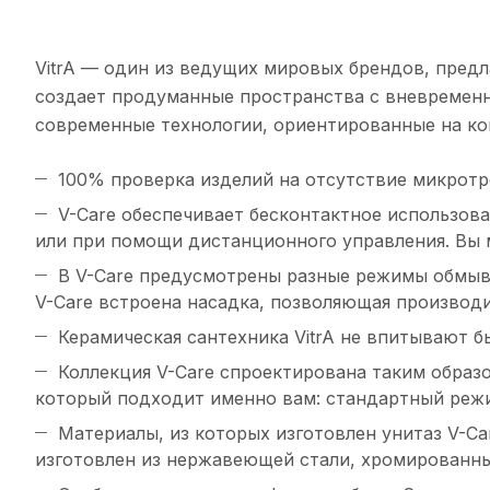
VitrA — один из ведущих мировых брендов, пред
создает продуманные пространства с вневремен
современные технологии, ориентированные на ко
100% проверка изделий на отсутствие микротре
V-Care обеспечивает бесконтактное использова
или при помощи дистанционного управления. Вы 
В V-Care предусмотрены разные режимы обмыв
V-Care встроена насадка, позволяющая производи
Керамическая сантехника VitrA не впитывают 
Коллекция V-Care спроектирована таким образ
который подходит именно вам: стандартный режи
Материалы, из которых изготовлен унитаз V-Car
изготовлен из нержавеющей стали, хромированны