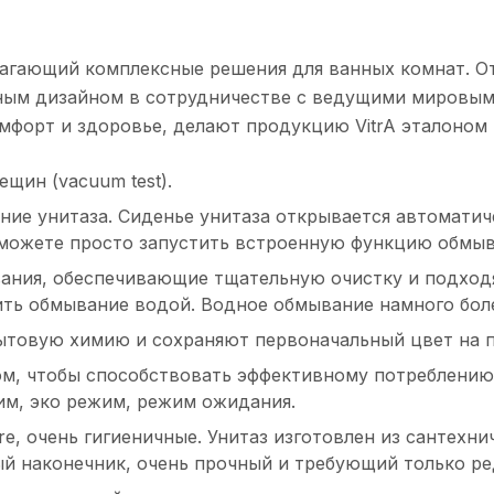
лагающий комплексные решения для ванных комнат. От
ным дизайном в сотрудничестве с ведущими мировым
мфорт и здоровье, делают продукцию VitrA эталоном 
щин (vacuum test).
ние унитаза. Сиденье унитаза открывается автоматич
можете просто запустить встроенную функцию обмыв
ания, обеспечивающие тщательную очистку и подходя
ть обмывание водой. Водное обмывание намного боле
бытовую химию и сохраняют первоначальный цвет на 
ом, чтобы способствовать эффективному потреблению
м, эко режим, режим ожидания.
e, очень гигиеничные. Унитаз изготовлен из сантехни
й наконечник, очень прочный и требующий только ре