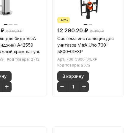
-42%
 ₽
12 290.20 ₽
60 690 ₽
21 190 ₽
ь для биде VitrA
Система инсталляции для
Ориджин) A42559
унитазов VitrA Uno 730-
ажный хром латунь
5800-01EXP
59
Код товара:
2712
Арт.
730-5800-01EXP
Код товара:
2672
ину
В корзину