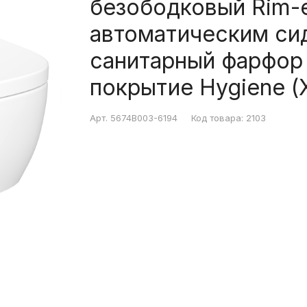
безободковый Rim-e
автоматическим си
санитарный фарфор
покрытие Hygiene (
Арт.
5674B003-6194
Код товара:
2103