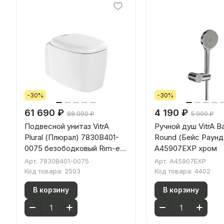
-30%
-30%
61 690 ₽
4 190 ₽
88 090 ₽
5 990 ₽
Подвесной унитаз VitrA
Ручной душ VitrA B
Plural (Плюрал) 7830B401-
Round (Бейс Раунд
0075 безободковый Rim-ex
A45907EXP хром
(Рим-экс) матовый белый
Арт.
7830B401-0075
Арт.
A45907EXP
санитарный фарфор
Код товара:
2503
Код товара:
4402
антибактериальное
В корзину
В корзину
покрытие Hygiene + Clean
(Хайджн + Клин)