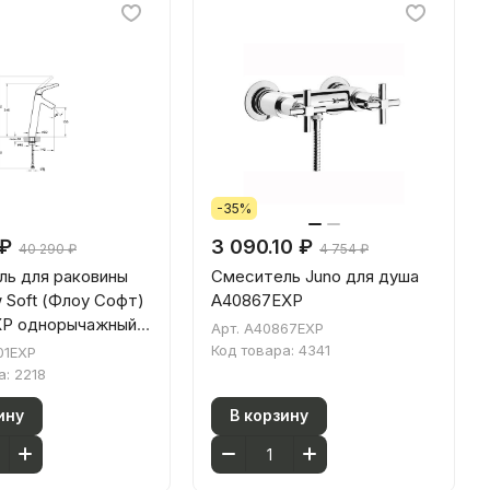
-35%
 ₽
3 090.10 ₽
40 290 ₽
4 754 ₽
ь для раковины
Смеситель Juno для душа
w Soft (Флоу Софт)
A40867EXP
XP однорычажный
Арт.
A40867EXP
унь
Код товара:
4341
01EXP
а:
2218
ину
В корзину