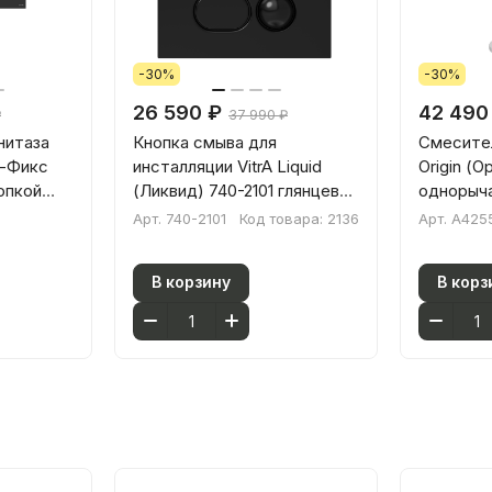
-30%
-30%
26 590 ₽
42 490
₽
37 990 ₽
нитаза
Кнопка смыва для
Смесител
Ви-Фикс
инсталляции VitrA Liquid
Origin (
опкой
(Ликвид) 740-2101 глянцевая
однорыч
черная двойный смыв
Арт.
740-2101
Код товара:
2136
Арт.
A425
В корзину
В корз