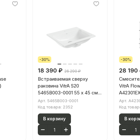
-30%
-30%
18 390 ₽
28 190
26 290 ₽
ase
Встраиваемая сверху
Смесител
)
раковина VitrA S20
VitrA Flo
5465B003-0001 55 x 45 см
A42301E
прямоугольная белая
хром лат
Арт.
5465B003-0001
Арт.
A423
антибактериальное
Код товара:
2352
Код товар
покрытие Hygiene (Хайджн)
В корзину
В корз