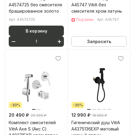
A4574725 без смесителя
A45747 VitrA без
брашированное золото
смесителя хром латунь
Арт.
A4574725
Под заказ
Арт.
A45747
В корзину
Запросить
-30%
-30%
20 490 ₽
12 990 ₽
29 290 ₽
18 550 ₽
Комплект смесителей
Гигенический душ VitrA
VitrA Axe S (Акс С)
A4375136EXP матовый