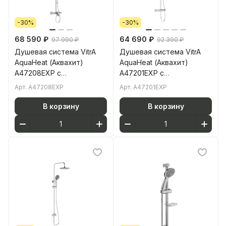
-30%
-30%
68 590 ₽
64 690 ₽
97 990 ₽
92 390 ₽
Душевая система VitrA
Душевая система VitrA
AquaHeat (Аквахит)
AquaHeat (Аквахит)
A47208EXP с
A47201EXP с
термостатическим
термостатическим
Арт.
A47208EXP
Арт.
A47201EXP
смесителем и ручным
смесителем и ручным
душем хром латунь
душем хром латунь
В корзину
В корзину