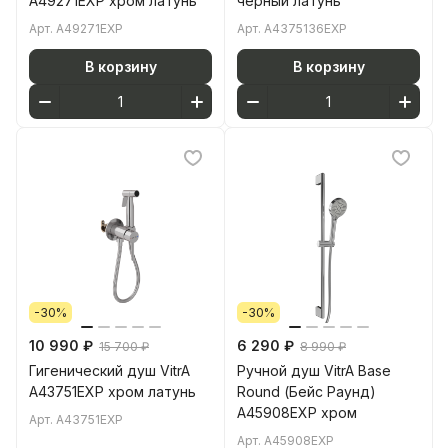
A49271EXP хром латунь
черный латунь
Арт.
A49271EXP
Арт.
A4375136EXP
В корзину
В корзину
-30%
-30%
10 990 ₽
6 290 ₽
15 700 ₽
8 990 ₽
Гигенический душ VitrA
Ручной душ VitrA Base
A43751EXP хром латунь
Round (Бейс Раунд)
A45908EXP хром
Арт.
A43751EXP
Арт.
A45908EXP