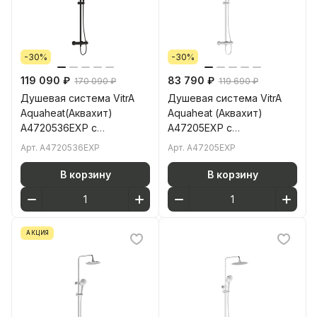
-30%
-30%
119 090 ₽
83 790 ₽
170 090 ₽
119 690 ₽
Душевая система VitrA
Душевая система VitrA
Aquaheat(Аквахит)
Aquaheat (Аквахит)
A4720536EXP с
A47205EXP с
термостатическим
термостатическим
Арт.
A4720536EXP
Арт.
A47205EXP
смесителем и ручным
смесителем и ручным
душем матовая черная
душем хром латунь
В корзину
В корзину
латунь
АКЦИЯ