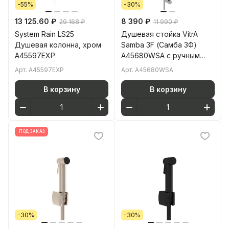
-55%
-30%
13 125.60 ₽
8 390 ₽
29 168 ₽
11 990 ₽
System Rain LS25
Душевая стойка VitrA
Душевая колонна, хром
Samba 3F (Самба 3Ф)
A45597EXP
A45680WSA с ручным
душем без смесителя с
Арт.
A45597EXP
Арт.
A45680WSA
мыльницей хром
В корзину
В корзину
ПОД ЗАКАЗ
-30%
-30%