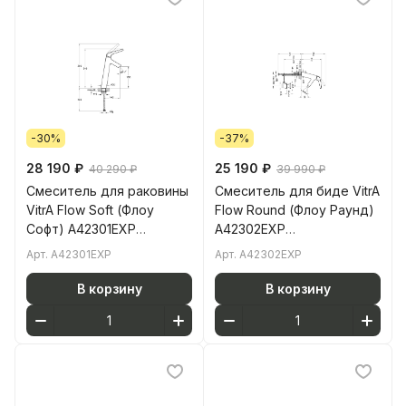
-30%
-37%
28 190 ₽
25 190 ₽
40 290 ₽
39 990 ₽
Смеситель для раковины
Смеситель для биде VitrA
VitrA Flow Soft (Флоу
Flow Round (Флоу Раунд)
Софт) A42301EXP
A42302EXP
однорычажный хром
однорычажный хром
Арт.
A42301EXP
Арт.
A42302EXP
латунь
латунь
В корзину
В корзину