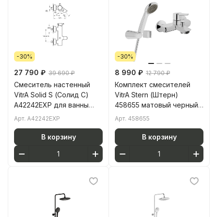
-30%
-30%
27 790 ₽
8 990 ₽
39 690 ₽
12 790 ₽
Смеситель настенный
Комплект смесителей
VitrA Solid S (Солид С)
VitrA Stern (Штерн)
A42242EXP для ванны
458655 матовый черный
однорычажный хром
латунь
Арт.
A42242EXP
Арт.
458655
латунь
В корзину
В корзину