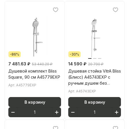
-86%
-30%
7 481.63 ₽
14 590 ₽
53 440.20 ₽
20 790 ₽
Душевой комплект Bliss
Душевая стойка VitrA Bliss
Square, 90 см A45779EXP
(Блисс) A45743EXP с
ручным душем без
Арт.
A45779EXP
смесителя с мыльницей
Арт.
A45743EXP
хром
В корзину
В корзину