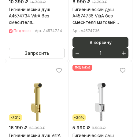
10 390 ₽
8 990 ₽
14 790 ₽
12 790 ₽
Гигиенический душ
Гигиенический душ
A4574734 VitrA без
A4574736 VitrA без
смесителя
смесителя матовый
брашированный никель
черный латунь
Под заказ
Арт.
A4574734
Арт.
A4574736
латунь
В корзину
Запросить
ПОД ЗАКАЗ
-30%
-30%
16 190 ₽
5 990 ₽
23 090 ₽
8 590 ₽
Гигиенический душ VitrA
Гигиенический душ