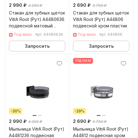
2 990 ₽
2 690 ₽
4 290 ₽
3 790 ₽
Стакан для зубных щеток
Стакан для зубных щеток
VitrA Root (Рут) A4480636
VitrA Root (Рут) A44806
подвесной матовый
подвесной хром пластик
черный пластик
Под заказ
Арт.
A4480636
Под заказ
Арт.
A44806
Запросить
Запросить
ПОД ЗАКАЗ
-30%
-29%
2 990 ₽
2 690 ₽
4 290 ₽
3 790 ₽
Мыльница VitrA Root (Рут)
Мыльница VitrA Root (Рут)
A4481236 подвесная
A44812 подвесная хром