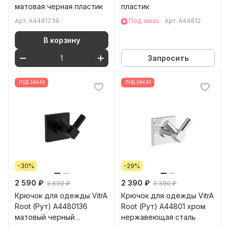
матовая черная пластик
пластик
Арт.
A4481236
Под заказ
Арт.
A44812
В корзину
Запросить
ПОД ЗАКАЗ
ПОД ЗАКАЗ
-30%
-29%
2 590 ₽
2 390 ₽
3 690 ₽
3 390 ₽
Крючок для одежды VitrA
Крючок для одежды VitrA
Root (Рут) A4480136
Root (Рут) A44801 хром
матовый черный
нержавеющая сталь
нержавеющая сталь