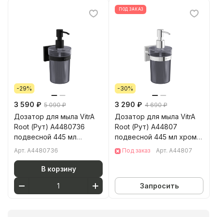
ПОД ЗАКАЗ
-29%
-30%
3 590 ₽
3 290 ₽
5 090 ₽
4 690 ₽
Дозатор для мыла VitrA
Дозатор для мыла VitrA
Root (Рут) A4480736
Root (Рут) A44807
подвесной 445 мл
подвесной 445 мл хром
матовый черный пластик
пластик
Арт.
A4480736
Под заказ
Арт.
A44807
В корзину
Запросить