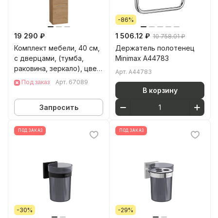
-86%
19 290 ₽
1 506.12 ₽
10 758.01 ₽
Комплект мебели, 40 см,
Держатель полотенец
с дверцами, (тумба,
Minimax A44783
раковина, зеркало), цвет
Арт.
A44783
золотой дуб
Под заказ
Арт.
67089
В корзину
Запросить
ПОД ЗАКАЗ
ПОД ЗАКАЗ
-30%
-29%