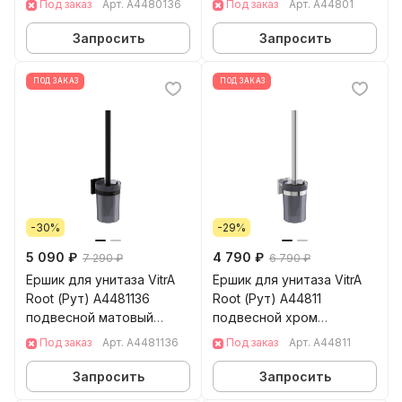
Под заказ
Арт.
A4480136
Под заказ
Арт.
A44801
Запросить
Запросить
ПОД ЗАКАЗ
ПОД ЗАКАЗ
-30%
-29%
5 090 ₽
4 790 ₽
7 290 ₽
6 790 ₽
Ершик для унитаза VitrA
Ершик для унитаза VitrA
Root (Рут) A4481136
Root (Рут) A44811
подвесной матовый
подвесной хром
черный нержавеющая
нержавеющая сталь
Под заказ
Арт.
A4481136
Под заказ
Арт.
A44811
сталь
Запросить
Запросить