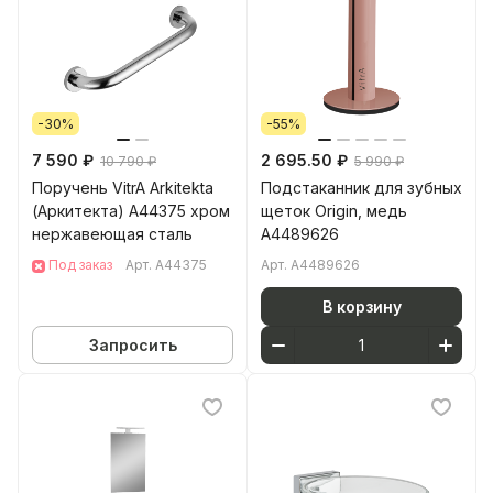
-30%
-55%
7 590 ₽
2 695.50 ₽
10 790 ₽
5 990 ₽
Поручень VitrA Arkitekta
Подстаканник для зубных
(Аркитекта) A44375 хром
щеток Origin, медь
нержавеющая сталь
A4489626
Под заказ
Арт.
A44375
Арт.
A4489626
В корзину
Запросить