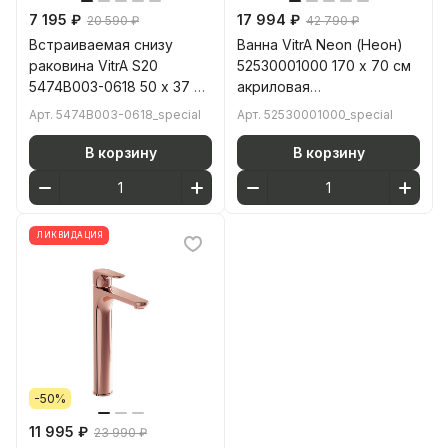
7 195 ₽
17 994 ₽
20 590 ₽
42 790 ₽
Встраиваемая снизу
Ванна VitrA Neon (Неон)
раковина VitrA S20
52530001000 170 x 70 см
5474B003-0618 50 x 37 см
акриловая
прямоугольная белая
прямоугольная белая
Арт.
5474B003-0618_special
Арт.
52530001000_special
антибактериальное
покрытие Hygiene
В корзину
В корзину
(Хайджн)
ЛИКВИДАЦИЯ
-50%
11 995 ₽
23 990 ₽