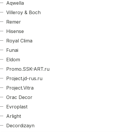
Aqwella
Villeroy & Boch
Remer
Hisense
Royal Clima
Funai
Eldom
Promo.SSK-ART.ru
Project.jd-rus.ru
Project.Vitra
Orac Decor
Evroplast
Arlight
Decordizayn