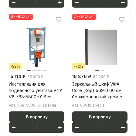
ЛИКВИДАЦИЯ
ЛИКВИДАЦИЯ
-58%
-72%
15 114 ₽
16 876 ₽
35 990 ₽
60 290 ₽
Инсталляция для
Зеркальный шкаф VitrA
подвесного унитаза VitrA
Core (Кор) 66910 60 см
V8 768-5800-01 без
брашированный хром с
кнопки смыва
подвесткой петли справа
Арт.
768-5800-01_special
Арт.
66910_special
В корзину
В корзину