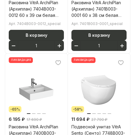
Раковина VitrA ArchiPlan
Раковина VitrA ArchiPlan
(Архиплан) 7404B003-
(Архиплан) 7401B003-
0012 60 x 39 см белая
0001 60 x 38 см белая
антибактериальное
антибактериальное
Арт.
7404B003-0012_special
Арт.
7401B003-0001_special
покрытие Hygiene
покрытие Hygiene
(Хайджн)
(Хайджн)
В корзину
В корзину
ЛИКВИДАЦИЯ
ЛИКВИДАЦИЯ
-65%
-58%
6 195 ₽
11 694 ₽
17 690 ₽
27 790 ₽
Раковина VitrA ArchiPlan
Подвесной унитаз VitrA
(Архиплан) 7400B003-
Sento (Сенто) 7748B003-