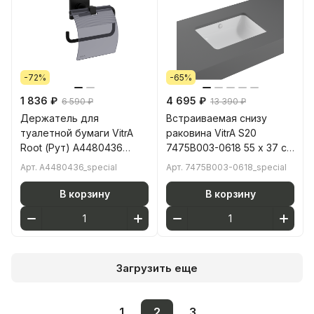
-72%
-65%
1 836 ₽
4 695 ₽
6 590 ₽
13 390 ₽
Держатель для
Встраиваемая снизу
туалетной бумаги VitrA
раковина VitrA S20
Root (Рут) A4480436
7475B003-0618 55 x 37 см
матовый черный
прямоугольная белая
Арт.
A4480436_special
Арт.
7475B003-0618_special
нержавеющая сталь
антибактериальное
покрытие Hygiene
В корзину
В корзину
(Хайджн)
Загрузить еще
1
2
3