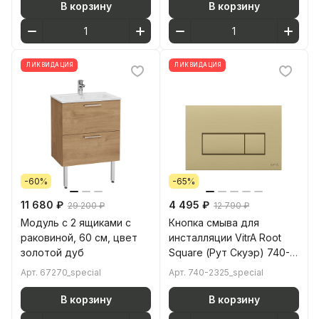
санитарный фарфор
В корзину
В корзину
антибактериальное
покрытие Hygiene
(Хайджн)
ЛИКВИДАЦИЯ
ЛИКВИДАЦИЯ
-60%
-65%
11 680 ₽
4 495 ₽
29 200 ₽
12 790 ₽
Модуль с 2 ящиками с
Кнопка смыва для
раковиной, 60 см, цвет
инсталляции VitrA Root
золотой дуб
Square (Рут Скуэр) 740-
2325 брашированное
Арт.
67270_special
Арт.
740-2325_special
золото двойный смыв
В корзину
В корзину