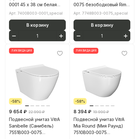
0001 45 x 38 см белая
0075 безободковый Rim-
антибактериальное
ex (Рим-экс) белый
Арт.
7400B003-0001_special
Арт.
7748B003-0075_special
покрытие Hygiene
санитарный фарфор
(Хайджн)
антибактериальное
В корзину
В корзину
покрытие Hygiene
(Хайджн)
ЛИКВИДАЦИЯ
ЛИКВИДАЦИЯ
-58%
-58%
9 654 ₽
8 394 ₽
22 990 ₽
19 990 ₽
Подвесной унитаз VitrA
Подвесной унитаз VitrA
Sanibelle (Санибель)
Mia Round (Мия Раунд)
7551B003-0075
7510B003-0075
безободковый
безободковый