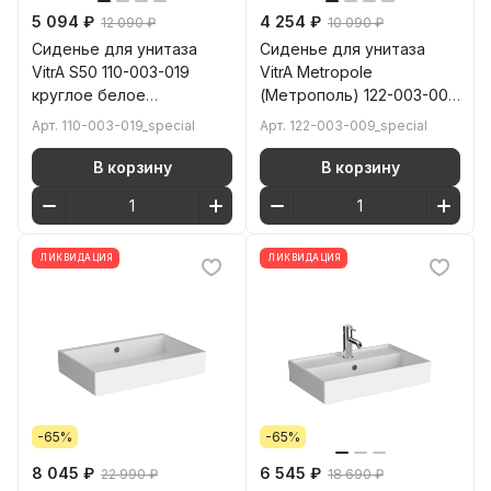
5 094 ₽
4 254 ₽
12 090 ₽
10 090 ₽
Сиденье для унитаза
Сиденье для унитаза
VitrA S50 110-003-019
VitrA Metropole
круглое белое
(Метрополь) 122-003-009
дюропласт с
квадратное белое
Арт.
110-003-019_special
Арт.
122-003-009_special
микролифтом
дюропласт с
микролифтом
В корзину
В корзину
ЛИКВИДАЦИЯ
ЛИКВИДАЦИЯ
-65%
-65%
8 045 ₽
6 545 ₽
22 990 ₽
18 690 ₽