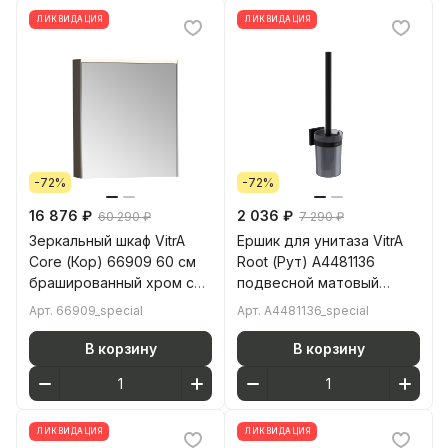
ЛИКВИДАЦИЯ
ЛИКВИДАЦИЯ
-72%
-72%
16 876 ₽
2 036 ₽
60 290 ₽
7 290 ₽
Зеркальный шкаф VitrA
Ершик для унитаза VitrA
Core (Кор) 66909 60 см
Root (Рут) A4481136
брашированный хром с
подвесной матовый
подвесткой петли слева
черный нержавеющая
Арт.
66909_special
Арт.
A4481136_special
сталь
В корзину
В корзину
ЛИКВИДАЦИЯ
ЛИКВИДАЦИЯ