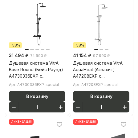
-58%
-58%
31 494 ₽
41 154 ₽
74 990 ₽
97 990 ₽
Душевая система VitrA
Душевая система VitrA
Base Round (Бейс Раунд)
AquaHeat (Аквахит)
A4730336EXP с
A47208EXP с
термостатическим
термостатическим
Арт.
A4730336EXP_special
Арт.
A47208EXP_special
смесителем и ручным
смесителем и ручным
душем матовая черная
душем хром латунь
В корзину
В корзину
латунь
ЛИКВИДАЦИЯ
ЛИКВИДАЦИЯ