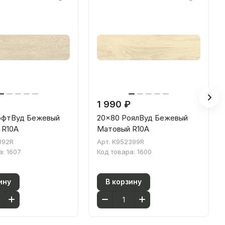
1 990 ₽
офтВуд Бежевый
20x80 РоялВуд Бежевый
 R10A
Матовый R10A
392R
Арт.
K952399R
а:
1607
Код товара:
1600
ину
В корзину