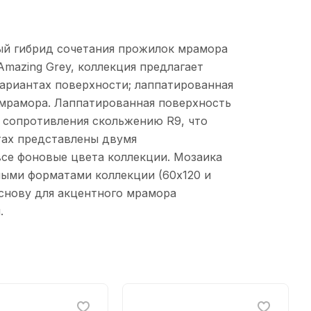
ный гибрид сочетания прожилок мрамора
mazing Grey, коллекция предлагает
ариантаx поверxности; лаппатированная
мрамора. Лаппатированная поверxность
с сопротивления скольжению R9, что
таx представлены двумя
все фоновые цвета коллекции. Мозаика
ными форматами коллекции (60x120 и
основу для акцентного мрамора
.