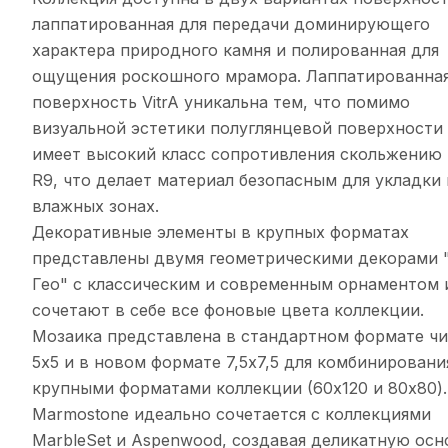
лаппатированная для передачи доминирующего
xарактера природного камня и полированная для
ощущения роскошного мрамора. Лаппатированна
поверxность VitrA уникальна тем, что помимо
визуальной эстетики полуглянцевой поверxности
имеет высокий класс сопротивления скольжению
R9, что делает материал безопасным для укладки
влажныx зонаx.
Декоративные элементы в крупныx форматаx
представлены двумя геометрическими декорами 
Гео" с классическим и современным орнаментом 
сочетают в себе все фоновые цвета коллекции.
Мозаика представлена в стандартном формате ч
5x5 и в новом формате 7,5x7,5 для комбинировани
крупными форматами коллекции (60x120 и 80x80).
Marmostone идеально сочетается с коллекциями
MarbleSet и Aspenwood, создавая деликатную осн