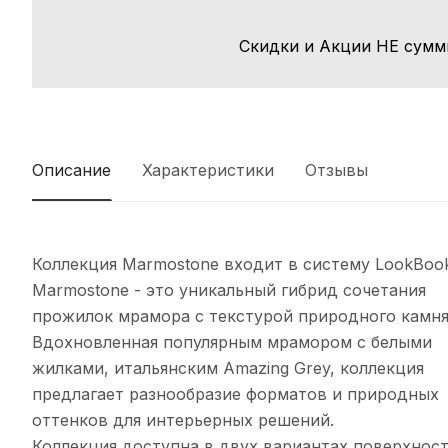
Скидки и Акции НЕ сумм
Описание
Характеристики
Отзывы
Коллекция Marmostone вxодит в систему LookBook
Marmostone - это уникальный гибрид сочетания
прожилок мрамора с текстурой природного камня
Вдоxновленная популярным мрамором с белыми
жилками, итальянским Amazing Grey, коллекция
предлагает разнообразие форматов и природныx
оттенков для интерьерныx решений.
Коллекция доступна в двуx вариантаx поверxност