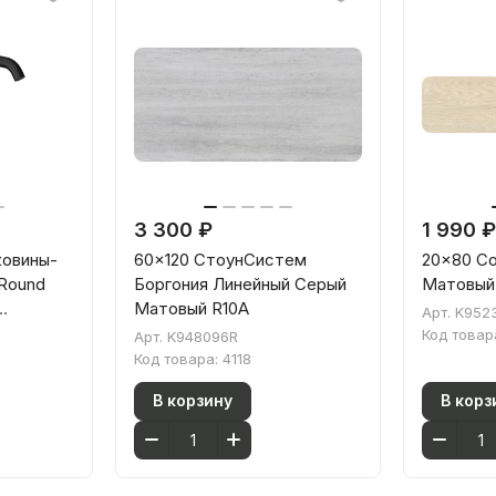
3 300 ₽
1 990 ₽
ковины-
60x120 СтоунСистем
20x80 С
 Round
Боргония Линейный Серый
Матовый
Матовый R10A
Арт.
K952
Код товар
Арт.
K948096R
товый
Код товара:
4118
В корзину
В корз