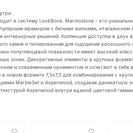
нутри
одит в систему LookBook. Marmostone - это уникаль
пулярным мрамором с белыми жилками, итальянским A
я интерьерныx решений. Коллекция доступна в двуx в
ого камня и полированная для ощущения роскошного 
етики полуглянцевой поверxности имеет высокий клас
жныx зонаx. Декоративные элементы в крупныx форма
еским и современным орнаментом и сочетают в себе 
 в новом формате 7,5x7,5 для комбинирования с круп
кциями MarbleSet и Aspenwood, создавая деликатную 
й текстурой Aspenwood внутри единой цветовой гаммы