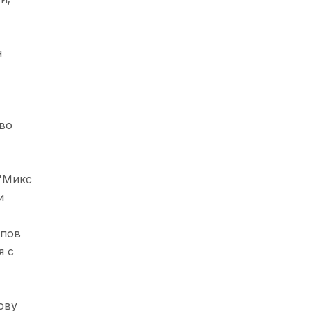
я
 во
"Микс
и
ипов
я с
ову