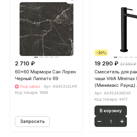
-30%
2 710 ₽
19 290 ₽
27 590 ₽
60x60 Мармори Сан Лорен
Смеситель для ра
Черный Лаппато R9
чаши VitrA Minimax
(Минимакс Раунд)
Под заказ
Арт.
K945332LPR
A4353436EXP
Код товара:
1689
Арт.
A4353436EXP
однорычажный ма
Код товара:
4417
черный латунь
В корзину
Запросить