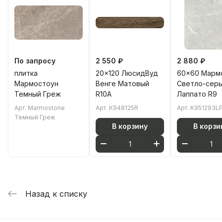
По запросу
2 550 ₽
2 880 ₽
плитка
20x120 ЛюсидВуд
60x60 Марм
Мармостоун
Венге Матовый
Светло-сер
Темный Греж
R10A
Лаппато R9
Арт.
Marmostone
Арт.
K948125R
Арт.
K951293L
Темный Греж
В корзину
В корзи
Назад к списку