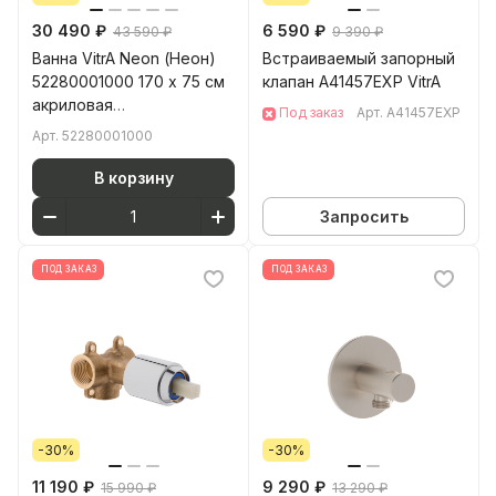
30 490 ₽
6 590 ₽
43 590 ₽
9 390 ₽
Ванна VitrA Neon (Неон)
Встраиваемый запорный
52280001000 170 x 75 см
клапан A41457EXP VitrA
акриловая
Под заказ
Арт.
A41457EXP
прямоугольная белая
Арт.
52280001000
В корзину
Запросить
ПОД ЗАКАЗ
ПОД ЗАКАЗ
-30%
-30%
11 190 ₽
9 290 ₽
15 990 ₽
13 290 ₽