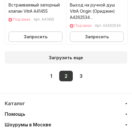
Встраиваемый запорный
Выход на ручной душ
клапан VitrA A41455
VitrA Origin (Ориджин)
A4262534
Под заказ
Арт.
A41455
брашированный никель
Под заказ
Арт.
A4262534
латунь
Запросить
Запросить
Загрузить еще
1
2
3
Каталог
Помощь
Шоурумы в Москве