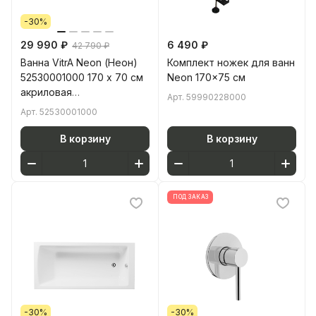
-30%
29 990 ₽
6 490 ₽
42 790 ₽
Ванна VitrA Neon (Неон)
Комплект ножек для ванн
52530001000 170 x 70 см
Neon 170x75 см
акриловая
Арт.
59990228000
прямоугольная белая
Арт.
52530001000
В корзину
В корзину
ПОД ЗАКАЗ
-30%
-30%