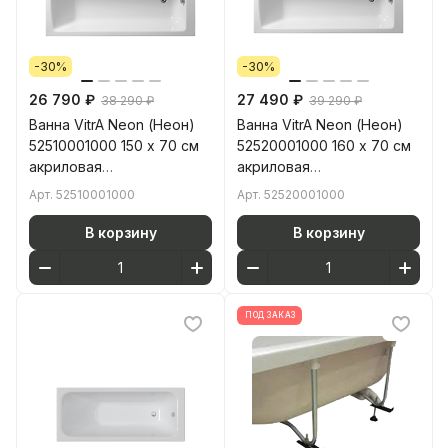
-30%
-30%
26 790 ₽
27 490 ₽
38 290 ₽
39 290 ₽
Ванна VitrA Neon (Неон)
Ванна VitrA Neon (Неон)
52510001000 150 x 70 см
52520001000 160 x 70 см
акриловая
акриловая
прямоугольная белая
прямоугольная белая
Арт.
52510001000
Арт.
52520001000
В корзину
В корзину
ПОД ЗАКАЗ