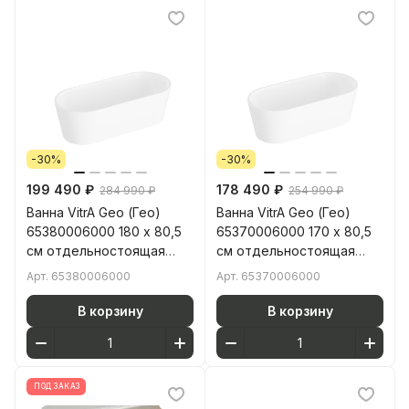
-30%
-30%
199 490 ₽
178 490 ₽
284 990 ₽
254 990 ₽
Ванна VitrA Geo (Гео)
Ванна VitrA Geo (Гео)
65380006000 180 x 80,5
65370006000 170 x 80,5
см отдельностоящая
см отдельностоящая
акриловая
акриловая
Арт.
65380006000
Арт.
65370006000
прямоугольная белая
прямоугольная белая
В корзину
В корзину
ПОД ЗАКАЗ