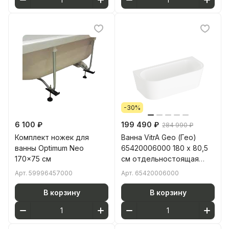
-30%
6 100 ₽
199 490 ₽
284 990 ₽
Комплект ножек для
Ванна VitrA Geo (Гео)
ванны Optimum Neo
65420006000 180 x 80,5
170x75 см
см отдельностоящая
акриловая
Арт.
59996457000
Арт.
65420006000
прямоугольная белая
В корзину
В корзину