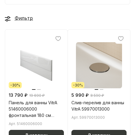
Фильтр
-30%
-30%
13 790 ₽
5 990 ₽
19 690 ₽
8 590 ₽
Панель для ванны VitrA
Слив-перелив для ванны
51460006000
VitrA 59970013000
фронтальная 180 см
Арт.
59970013000
белая
Арт.
51460006000