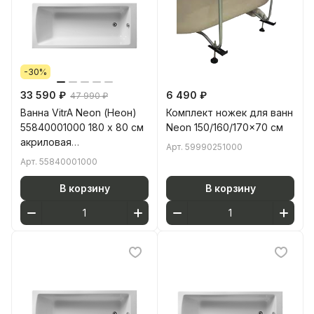
-30%
33 590 ₽
6 490 ₽
47 990 ₽
Ванна VitrA Neon (Неон)
Комплект ножек для ванн
55840001000 180 x 80 см
Neon 150/160/170x70 см
акриловая
Арт.
59990251000
прямоугольная белая
Арт.
55840001000
В корзину
В корзину