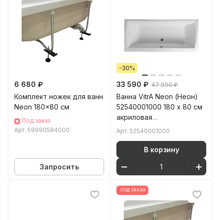
-30%
6 680 ₽
33 590 ₽
47 990 ₽
Комплект ножек для ванн
Ванна VitrA Neon (Неон)
Neon 180x80 см
52540001000 180 x 80 см
акриловая
Под заказ
прямоугольная белая
Арт.
59990584000
Арт.
52540001000
В корзину
Запросить
ПОД ЗАКАЗ