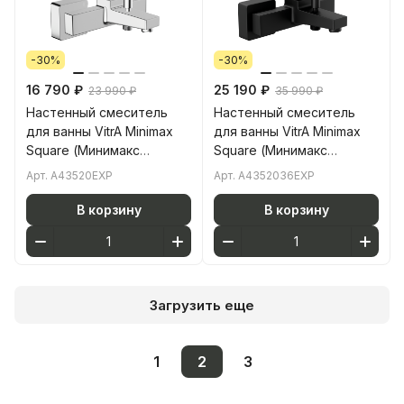
-30%
-30%
16 790 ₽
25 190 ₽
23 990 ₽
35 990 ₽
Настенный смеситель
Настенный смеситель
для ванны VitrA Minimax
для ванны VitrA Minimax
Square (Минимакс
Square (Минимакс
Сквуэр) A43520EXP
Сквуэр) A4352036EXP
Арт.
A43520EXP
Арт.
A4352036EXP
однорычажный хром
однорычажный матовый
латунь
черный латунь
В корзину
В корзину
Загрузить еще
1
2
3