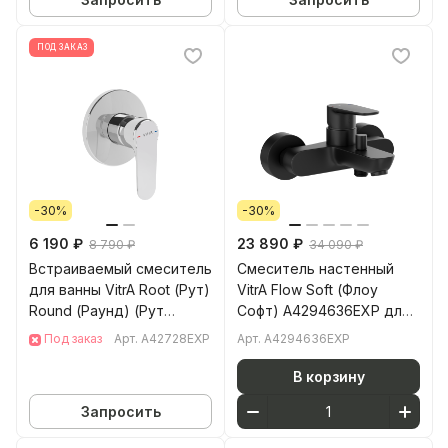
ПОД ЗАКАЗ
-30%
-30%
6 190 ₽
23 890 ₽
8 790 ₽
34 090 ₽
Встраиваемый смеситель
Смеситель настенный
для ванны VitrA Root (Рут)
VitrA Flow Soft (Флоу
Round (Раунд) (Рут
Софт) A4294636EXP для
Раунд) A42728EXP хром
ванны однорычажный
Под заказ
Арт.
A42728EXP
Арт.
A4294636EXP
матовый черный латунь
В корзину
Запросить