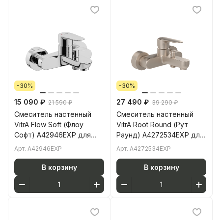
-30%
-30%
15 090 ₽
27 490 ₽
21 590 ₽
39 290 ₽
Смеситель настенный
Смеситель настенный
VitrA Flow Soft (Флоу
VitrA Root Round (Рут
Софт) A42946EXP для
Раунд) A4272534EXP для
ванны однорычажный
ванны однорычажный
Арт.
A42946EXP
Арт.
A4272534EXP
хром латунь
брашированный никель
латунь
В корзину
В корзину