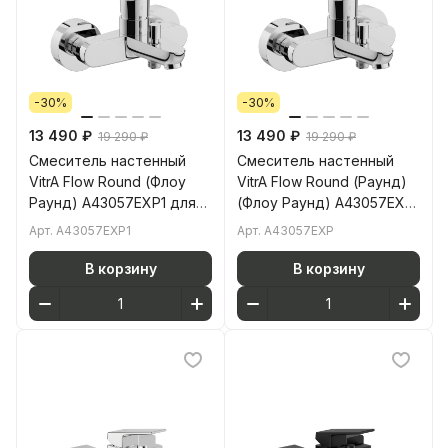
-30%
-30%
13 490 ₽
13 490 ₽
19 290 ₽
19 290 ₽
Смеситель настенный
Смеситель настенный
VitrA Flow Round (Флоу
VitrA Flow Round (Раунд)
Раунд) A43057EXP1 для
(Флоу Раунд) A43057EXP
ванны однорычажный
для ванны
Арт.
A43057EXP1
Арт.
A43057EXP
хром латунь
однорычажный хром
латунь
В корзину
В корзину