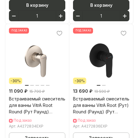
В корзину
В корзину
ПОД ЗАКАЗ
ПОД ЗАКАЗ
-30%
-30%
11 090 ₽
13 690 ₽
15 790 ₽
19 590 ₽
Встраиваемый смеситель
Встраиваемый смеситель
для ванны VitrA Root
для ванны VitrA Root (Рут)
Round (Рут Раунд)
Round (Раунд) (Рут
A4272834EXP
Раунд) A4272836EXP
Под заказ
Под заказ
брашированный никель
матовый черный
Арт.
A4272834EXP
Арт.
A4272836EXP
Запросить
Запросить