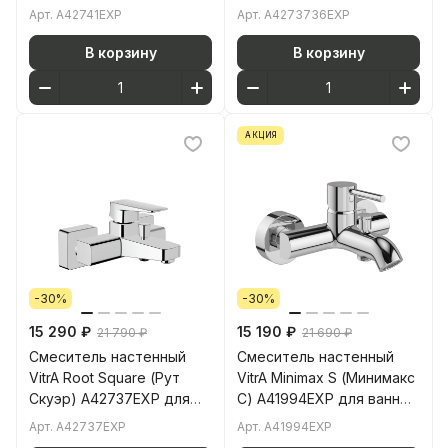
напольный с ручным
ванны однорычажный
Арт.
A42741EXP
Арт.
A4273736EXP
душем хром латунь
матовый черный латунь
В корзину
В корзину
АКЦИЯ
-30%
-30%
15 290 ₽
15 190 ₽
21 790 ₽
21 690 ₽
Смеситель настенный
Смеситель настенный
VitrA Root Square (Рут
VitrA Minimax S (Минимакс
Скуэр) A42737EXP для
С) A41994EXP для ванны
ванны однорычажный
однорычажный хром
Арт.
A42737EXP
Арт.
A41994EXP
хром латунь
латунь