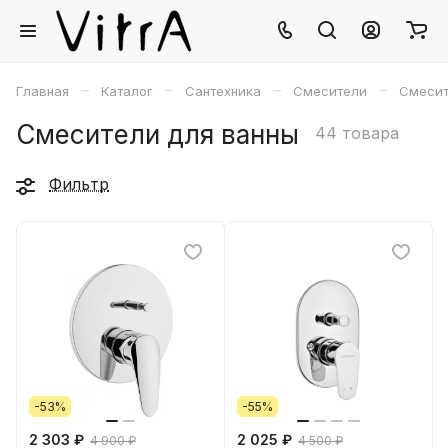
–
–
–
–
Главная
Каталог
Сантехника
Смесители
Смесит
Смесители для ванны
44 товара
Фильтр
-53%
-55%
2 303 ₽
2 025 ₽
4 900 ₽
4 500 ₽