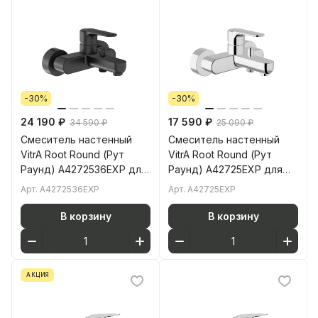
-30%
-30%
24 190 ₽
17 590 ₽
34 590 ₽
25 090 ₽
Смеситель настенный
Смеситель настенный
VitrA Root Round (Рут
VitrA Root Round (Рут
Раунд) A4272536EXP для
Раунд) A42725EXP для
ванны однорычажный
ванны однорычажный
Арт.
A4272536EXP
Арт.
A42725EXP
матовый черный латунь
хром латунь
В корзину
В корзину
АКЦИЯ