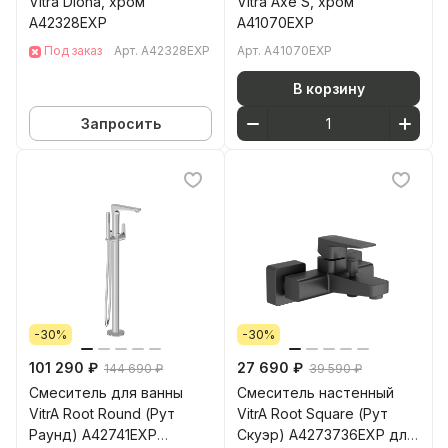
Vitra Diona, хром
Vitra Axe S, хром
A42328EXP
A41070EXP
Под заказ
Арт.
A42328EXP
Арт.
A41070EXP
В корзину
Запросить
-30%
-30%
101 290 ₽
27 690 ₽
144 690 ₽
39 590 ₽
Смеситель для ванны
Смеситель настенный
VitrA Root Round (Рут
VitrA Root Square (Рут
Раунд) A42741EXP
Скуэр) A4273736EXP для