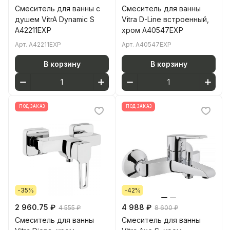
Смеситель для ванны с
Смеситель для ванны
душем VitrA Dynamic S
Vitra D-Line встроенный,
A42211EXP
хром A40547EXP
Арт.
A42211EXP
Арт.
A40547EXP
В корзину
В корзину
ПОД ЗАКАЗ
ПОД ЗАКАЗ
-35%
-42%
2 960.75 ₽
4 988 ₽
4 555 ₽
8 600 ₽
Смеситель для ванны
Смеситель для ванны