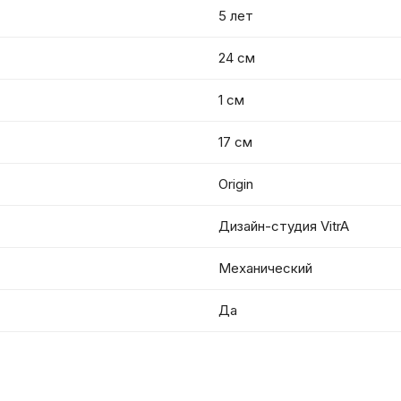
5 лет
24 см
1 см
17 см
Origin
Дизайн-студия VitrA
Механический
Да