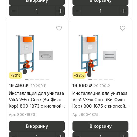
В корзину
В корзину
-33%
-33%
19 490 ₽
19 690 ₽
29 290 ₽
29 290 ₽
Инсталляция для унитаза
Инсталляция для унитаза
VitrA V-Fix Core (Ви-Фикс
VitrA V-Fix Core (Ви-Фикс
Кор) 800-1873 с кнопкой
Кор) 800-1875 с кнопкой
глянцевой хром
глянцевой хром
Арт.
800-1873
Арт.
800-1875
В корзину
В корзину