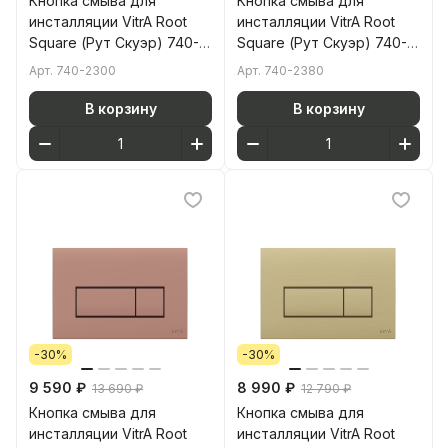
Кнопка смыва для
Кнопка смыва для
инсталляции VitrA Root
инсталляции VitrA Root
Square (Рут Скуэр) 740-
Square (Рут Скуэр) 740-
2300 глянцевая белая
2380 глянцевая хром
Арт.
740-2300
Арт.
740-2380
двойный смыв
двойный смыв
В корзину
В корзину
-30%
-30%
9 590 ₽
8 990 ₽
13 690 ₽
12 790 ₽
Кнопка смыва для
Кнопка смыва для
инсталляции VitrA Root
инсталляции VitrA Root