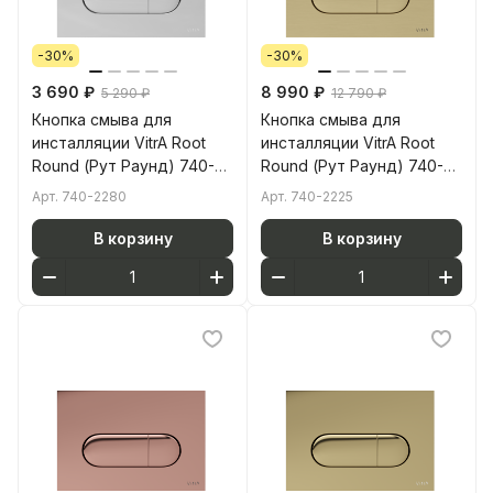
-30%
-30%
3 690 ₽
8 990 ₽
5 290 ₽
12 790 ₽
Кнопка смыва для
Кнопка смыва для
инсталляции VitrA Root
инсталляции VitrA Root
Round (Рут Раунд) 740-
Round (Рут Раунд) 740-
2280 глянцевая хром
2225 брашированное
Арт.
740-2280
Арт.
740-2225
двойный смыв
золото двойный смыв
В корзину
В корзину