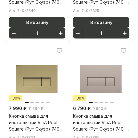
Square (Рут Скуэр) 740-
Square (Рут Скуэр) 740-
2340 мягкая медь глянец
2325 брашированное
Арт.
740-2340
Арт.
740-2325
двойный смыв
золото двойный смыв
В корзину
В корзину
-30%
-30%
7 990 ₽
6 790 ₽
11 390 ₽
9 690 ₽
Кнопка смыва для
Кнопка смыва для
инсталляции VitrA Root
инсталляции VitrA Root
Square (Рут Скуэр) 740-
Square (Рут Скуэр) 740-
2324 глянцевое золото
2395 брашированный
Арт.
740-2324
Арт.
740-2395