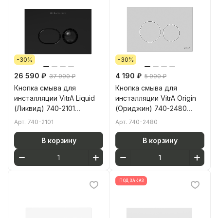
-30%
-30%
26 590 ₽
4 190 ₽
37 990 ₽
5 990 ₽
Кнопка смыва для
Кнопка смыва для
инсталляции VitrA Liquid
инсталляции VitrA Origin
(Ликвид) 740-2101
(Ориджин) 740-2480
глянцевая черная
глянцевая хром двойный
Арт.
740-2101
Арт.
740-2480
двойный смыв
смыв
В корзину
В корзину
ПОД ЗАКАЗ