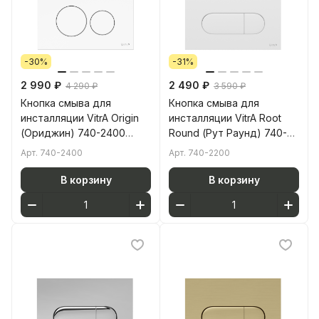
-30%
-31%
2 990 ₽
2 490 ₽
4 290 ₽
3 590 ₽
Кнопка смыва для
Кнопка смыва для
инсталляции VitrA Origin
инсталляции VitrA Root
(Ориджин) 740-2400
Round (Рут Раунд) 740-
глянцевая белая двойный
2200 глянцевая белая
Арт.
740-2400
Арт.
740-2200
смыв
двойный смыв
В корзину
В корзину