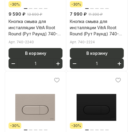
-30%
-30%
9 590 ₽
7 990 ₽
13 690 ₽
11 390 ₽
Кнопка смыва для
Кнопка смыва для
инсталляции VitrA Root
инсталляции VitrA Root
Round (Рут Раунд) 740-
Round (Рут Раунд) 740-
2240 мягкая медь глянец
2224 глянцевое золото
Арт.
740-2240
Арт.
740-2224
двойный смыв
двойный смыв
В корзину
В корзину
-30%
-30%