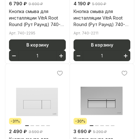
6 790 ₽
4 190 ₽
9 690 ₽
5 990 ₽
Кнопка смыва для
Кнопка смыва для
инсталляции VitrA Root
инсталляции VitrA Root
Round (Рут Раунд) 740-
Round (Рут Раунд) 740-
2295 брашированный
2211 матовая черная
Арт.
740-2295
Арт.
740-2211
никель двойный смыв
двойный смыв
В корзину
В корзину
-31%
-30%
2 490 ₽
3 690 ₽
3 590 ₽
5 290 ₽