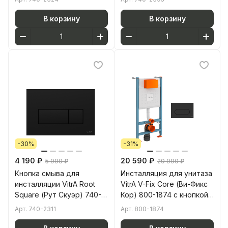
двойный смыв
никель двойный смыв
В корзину
В корзину
-30%
-31%
4 190 ₽
20 590 ₽
5 990 ₽
29 990 ₽
Кнопка смыва для
Инсталляция для унитаза
инсталляции VitrA Root
VitrA V-Fix Core (Ви-Фикс
Square (Рут Скуэр) 740-
Кор) 800-1874 с кнопкой
2311 матовая черная
матовой черной
Арт.
740-2311
Арт.
800-1874
двойный смыв