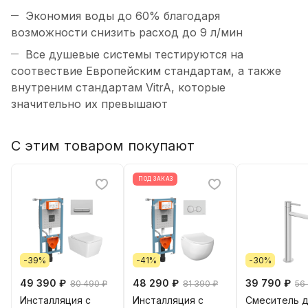
Экономия воды до 60% благодаря
возможности снизить расход до 9 л/мин
Все душевые системы тестируются на
соотвествие Европейским стандартам, а также
внутреним стандартам VitrA, которые
значительно их превышают
С этим товаром покупают
ПОД ЗАКАЗ
-39%
-41%
-30%
49 390 ₽
48 290 ₽
39 790 ₽
80 490 ₽
81 390 ₽
56
Инсталляция с
Инсталляция с
Смеситель 