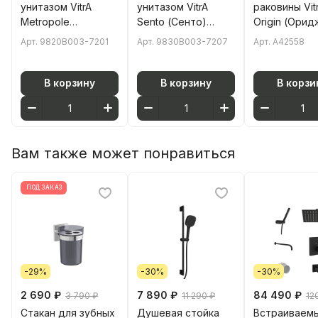
унитазом VitrA
унитазом VitrA
раковины Vit
Metropole
Sento (Сенто)
Origin (Орид
(Метрополь)
9830B003-7207
A42558
Арт.
9820B003-7201
Арт.
9830B003-7207
Арт.
A42558
9820B003-7201
комплект 4 в 1 с
однорычажн
комплект 4 в 1 с
сиденьем
хром
сиденьем
микролифт
В корзину
В корзину
В корзи
микролифт
безободковый
безободковый
цвет клавиши
цвет клавиши
матовый хром
матовый хром
Вам также может понравиться
ПОД ЗАКАЗ
-29%
-30%
-30%
2 690 ₽
7 890 ₽
84 490 ₽
3 790 ₽
11 290 ₽
12
Стакан для зубных
Душевая стойка
Встраиваем