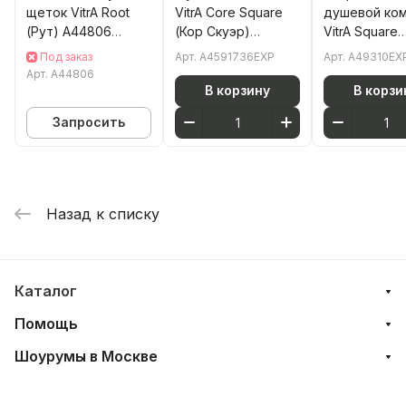
щеток VitrA Root
VitrA Core Square
душевой ко
(Рут) A44806
(Кор Скуэр)
VitrA Square
подвесной хром
A4591736EXP с
(Скуэр) A49
Под заказ
Арт.
A4591736EXP
Арт.
A49310EX
пластик
ручным душем без
с термоста
Арт.
A44806
смесителя
матовый че
В корзину
В корзи
матовая черная
латунь
Запросить
Назад к списку
Каталог
Помощь
Шоурумы в Москве