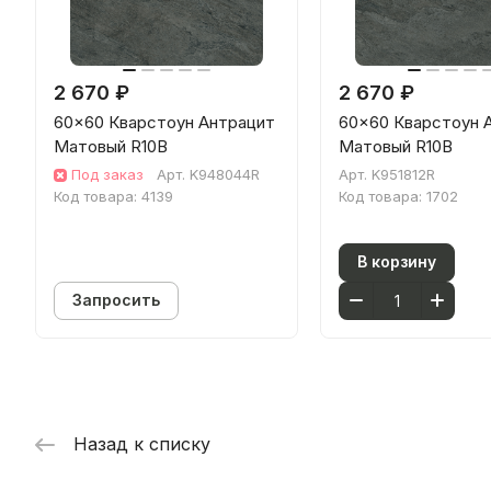
2 670 ₽
2 670 ₽
60x60 Кварстоун Антрацит
60x60 Кварстоун 
Матовый R10B
Матовый R10B
Под заказ
Арт.
K948044R
Арт.
K951812R
Код товара:
4139
Код товара:
1702
В корзину
Запросить
Назад к списку