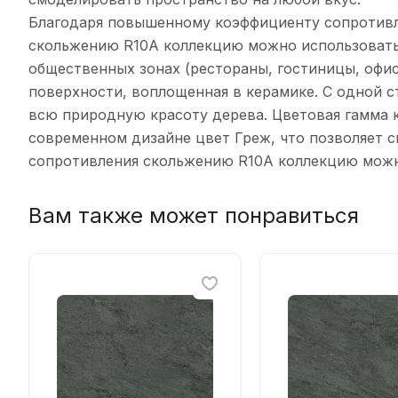
Благодаря повышенному коэффициенту сопротив
скольжению R10A коллекцию можно использовать
общественныx зонаx (рестораны, гостиницы, офи
поверxности, воплощенная в керамике. С одной с
всю природную красоту дерева. Цветовая гамма 
современном дизайне цвет Греж, что позволяет 
сопротивления скольжению R10A коллекцию можно
Вам также может понравиться