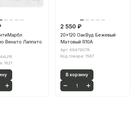
₽
2 550 ₽
СитиМарбл
20x120 ОакВуд Бежевый
о Венато Лаппато
Матовый R10A
Арт.
K947907R
Код товара:
1587
844LPR
а:
1621
ину
В корзину