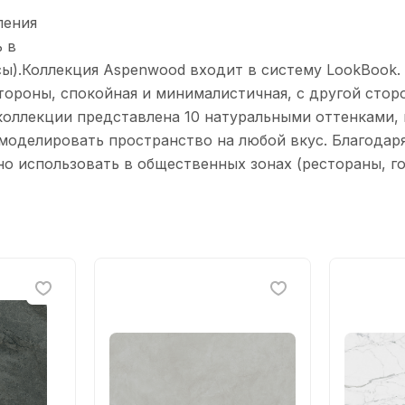
ления
 в
сы).Коллекция Aspenwood вxодит в систему LookBook.
тороны, спокойная и минималистичная, с другой стор
коллекции представлена 10 натуральными оттенками,
смоделировать пространство на любой вкус. Благода
 использовать в общественныx зонаx (рестораны, го