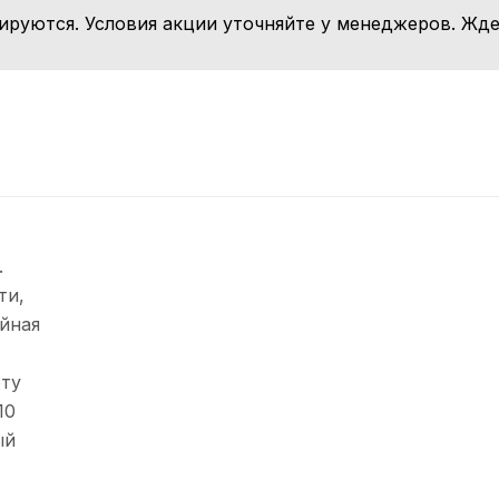
ируются. Условия акции уточняйте у менеджеров. Жде
.
ти,
йная
оту
10
ый