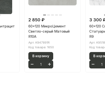
2 850 ₽
3 300 
Антрацит
60x120 МикроЦемент
60x120 
Светло-серый Матовый
Статуари
R10A
R9
Арт.
K947891R
Арт.
K951
Код товара:
1650
Код товар
В корзину
В корз