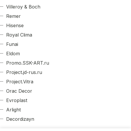
Villeroy & Boch
Remer
Hisense
Royal Clima
Funai
Eldom
Promo.SSK-ART.ru
Project.jd-rus.ru
Project.Vitra
Orac Decor
Evroplast
Arlight
Decordizayn