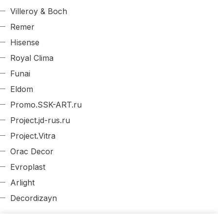
Villeroy & Boch
Remer
Hisense
Royal Clima
Funai
Eldom
Promo.SSK-ART.ru
Project.jd-rus.ru
Project.Vitra
Orac Decor
Evroplast
Arlight
Decordizayn