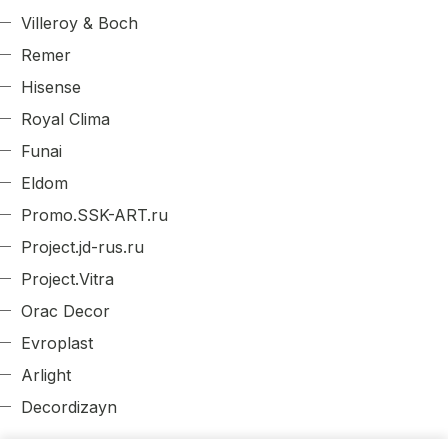
Villeroy & Boch
Remer
Hisense
Royal Clima
Funai
Eldom
Promo.SSK-ART.ru
Project.jd-rus.ru
Project.Vitra
Orac Decor
Evroplast
Arlight
Decordizayn