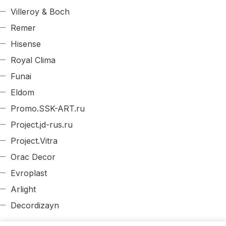
Villeroy & Boch
Remer
Hisense
Royal Clima
Funai
Eldom
Promo.SSK-ART.ru
Project.jd-rus.ru
Project.Vitra
Orac Decor
Evroplast
Arlight
Decordizayn