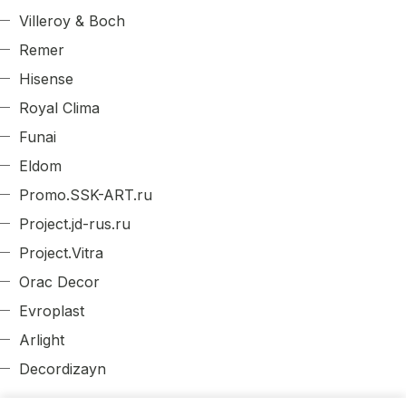
Villeroy & Boch
Remer
Hisense
Royal Clima
Funai
Eldom
Promo.SSK-ART.ru
Project.jd-rus.ru
Project.Vitra
Orac Decor
Evroplast
Arlight
Decordizayn