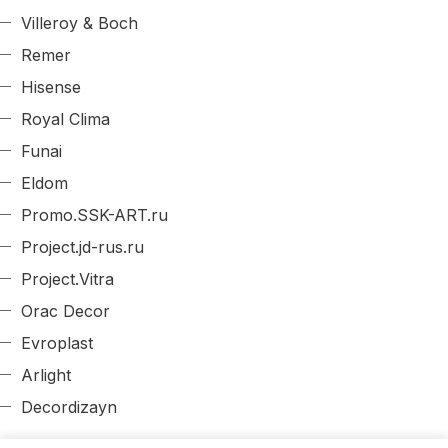
Villeroy & Boch
Remer
Hisense
Royal Clima
Funai
Eldom
Promo.SSK-ART.ru
Project.jd-rus.ru
Project.Vitra
Orac Decor
Evroplast
Arlight
Decordizayn